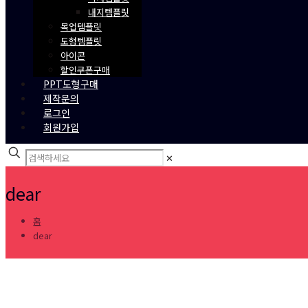
내지템플릿
목업템플릿
도형템플릿
아이콘
할인쿠폰구매
PPT도형구매
제작문의
로그인
회원가입
✕
dear
홈
dear