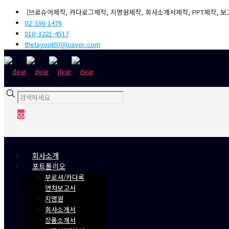
[브로슈어제작, 카다로그제작, 지명원제작, 회사소개서제작, PPT제작, 보
02-336-1476
010-3221-4517
thelayout07@naver.com
0
0
₩0
회사소개
포트폴리오
부로셔/카다록
연차보고서
지명원
회사소개서
상품소개서