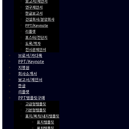
보고서/제안서
연구제안서
한글보고서
건설회사/분양회사
PPT/Keynote
리플렛
포스터/전단지
도록/책자
전시관제안서
브로셔/카다록
PPT/Keynote
지명원
회사소개서
보고서/제안서
한글
리플렛
PPT템플릿구매
고급형템플릿
기본형템플릿
표지/목차/내지템플릿
표지템플릿
목차템플릿