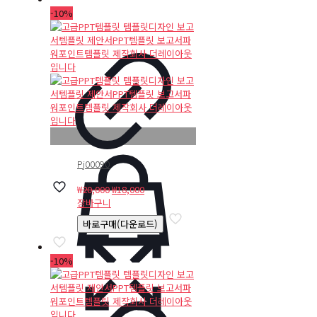
-10%
Pj00090
원
현
₩
20,000
₩
18,000
래
재
장바구니
가
가
바로구매(다운로드)
격:
격:
₩20,000.
₩18,000.
-10%