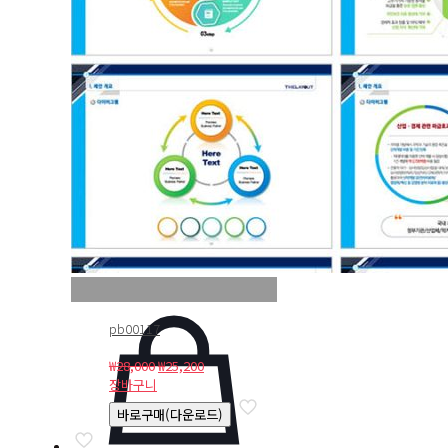
pb00117
원
현
₩
28,000
₩
25,200
래
재
장바구니
가
가
바로구매(다운로드)
격:
격:
₩28,000.
₩25,200.