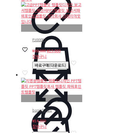
PJ00085
원
현
₩
22,000
₩
19,800
래
재
장바구니
가
가
바로구매(다운로드)
격:
격:
₩22,000.
₩19,800.
basic00021
₩
14,000
장바구니