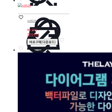
nd626
₩
2,500
장바구니
바로구매(다운로드)