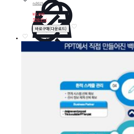
nd619
₩
2,400
장바구니
바로구매(다운로드)