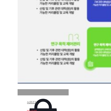
nd6334
₩
2,500