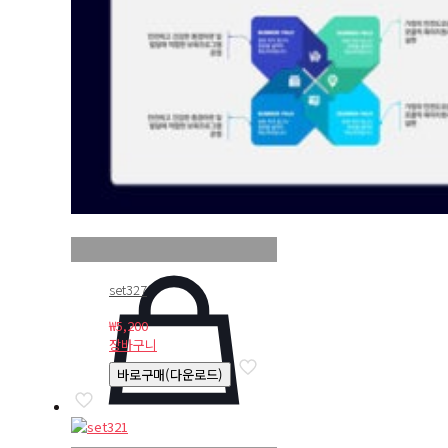
set327
₩
5,200
장바구니
바로구매(다운로드)