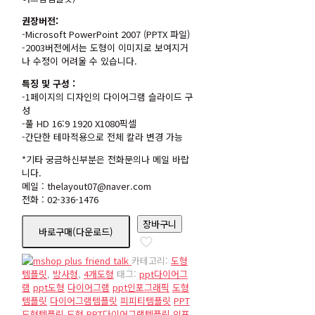
권장버전:
-Microsoft PowerPoint 2007 (PPTX 파일)
-2003버전에서는 도형이 이미지로 보여지거
나 수정이 어려울 수 있습니다.
특징 및 구성 :
-1페이지의 디자인의 다이어그램 슬라이드 구
성
-풀 HD 16:9 1920 X1080픽셀
-간단한 테마적용으로 전체 칼라 변경 가능
*기타 궁금하신부분은 전화문의나 메일 바랍
니다.
메일 : thelayout07@naver.com
전화 : 02-336-1476
nd622
장바구니
바로구매(다운로드)
수
량
카테고리:
도형
템플릿
,
방사형
,
4개도형
태그:
ppt다이어그
램
ppt도형
다이어그램
ppt인포그래픽
도형
템플릿
다이어그램템플릿
피피티템플릿
PPT
도형템플릿
도형
PPT다이어그램템플릿
인포