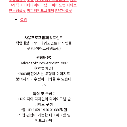
그래픽
피피티다이어그램
피피티도형
파워포
인트템플릿
피피티인포그래픽
PPT템플릿
설명
사용프로그램
:파워포인트
작업대상
: PPT 파워포인트 PPT템플
릿 (다이어그램템플릿)
권장버전:
-Microsoft PowerPoint 2007
(PPTX 파일)
-2003버전에서는 도형이 이미지로
보여지거나 수정이 어려울 수 있습니
다.
특징 및 구성 :
-1페이지의 디자인의 다이어그램 슬
라이드 구성
-풀 HD 16:9 1920 X1080픽셀
-직접 편집이 가능한 다이어그램 및
인포그라픽