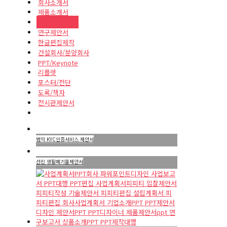
회사소개서
제품소개서
보고서/제안서
연구제안서
한글편집제작
건설회사/분양회사
PPT/Keynote
리플렛
포스터/전단
도록/책자
전시관제안서
범익 KYC인증서비스 제안서
선린 생활폐기물제안서