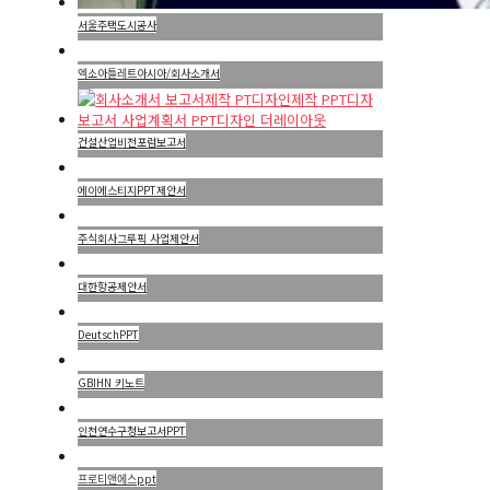
서울주택도시공사
엑소아틀레트아시아/회사소개서
건설산업비전포럼보고서
에이에스티지PPT제안서
주식회사그루픽 사업제안서
대한항공제안서
DeutschPPT
GBIHN 키노트
인천연수구청보고서PPT
프로티앤에스ppt