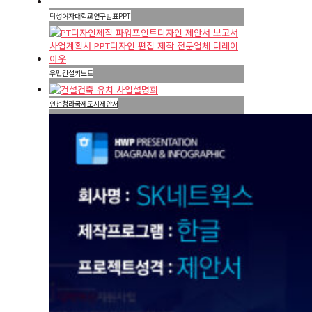
덕성여자대학교연구발표PPT
우민건설키노트
인천청라국제도시제안서