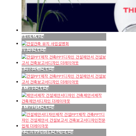
sk네트웍스제안서
원명산업건축제안서
부산정관신도시건축제안서
포스코동탄건축제안서
포스코송도F14건축제안서
군산해망동보금자리주택건축요약본제안서