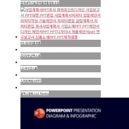
한국과학기술정책플랫폼협동조합
HS 데이터플렛폼
2030부산엑스포
LG사이언스홀
스마트팩토리PPT
엘엑스판토스LX Pantos