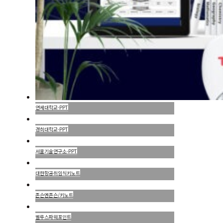
연세대학교-PPT
경희대학교-PPT
서울기술연구소-PPT
대한항공취임식키노트
존슨엔존슨/키노트
벨루스파워포인트