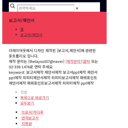
✕
보고서/제안서
홈
보고서/제안서
더레이아웃에서 디자인 제작된 [보고서,제안서]에 관련된
포트폴리오 입니다.
제작 문의는 [thelayout07@naver]
[제작문의?]클릭
또는
02-336-1476로 연락 주세요
keyword: 보고서제작 제안서제작 보고서ppt제작 제안서
ppt제작 피피티제안서제작 피피티보고서제작 파워포인트
제안서제작 파워포인트보고서제작 피피티제작 ppt제작
정렬
목록으로 바로가기
모두보기
브로셔/카다록
연차보고서
지명원