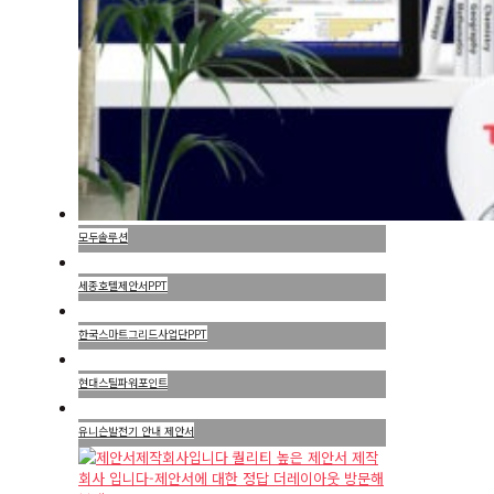
모두솔루션
세종호텔제안서PPT
한국스마트그리드사업단PPT
현대스틸파워포인트
유니슨발전기 안내 제안서