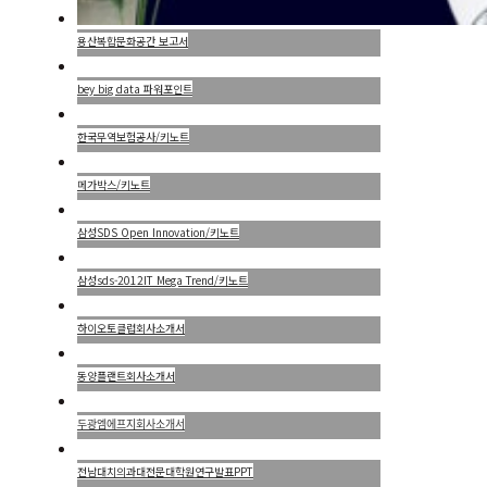
용산복합문화공간 보고서
bey big data 파워포인트
한국무역보험공사/키노트
메가박스/키노트
삼성SDS Open Innovation/키노트
삼성sds-2012IT Mega Trend/키노트
하이오토클럽회사소개서
동양플랜트회사소개서
두광엠에프지회사소개서
전남대치의과대전문대학원연구발표PPT