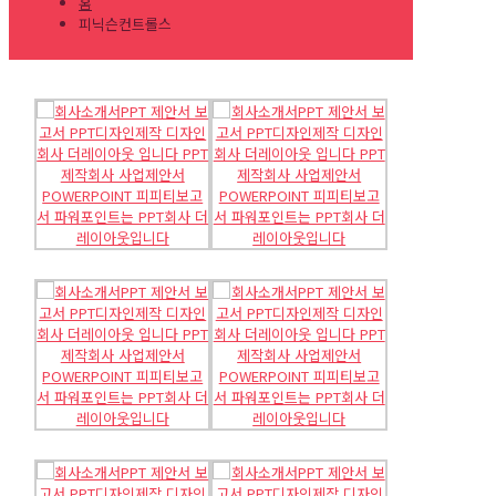
홈
피닉슨컨트롤스