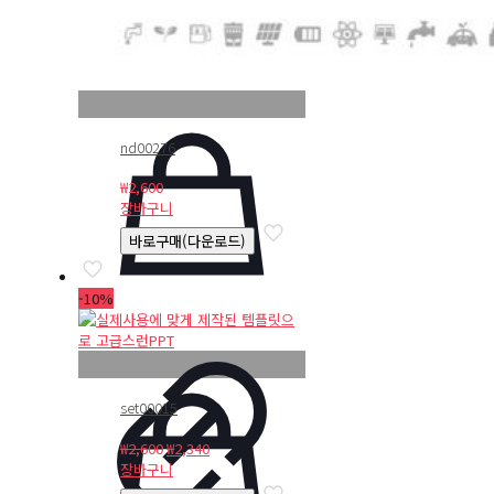
nd00276
₩
2,600
장바구니
바로구매(다운로드)
-10%
set00015
원
현
₩
2,600
₩
2,340
래
재
장바구니
가
가