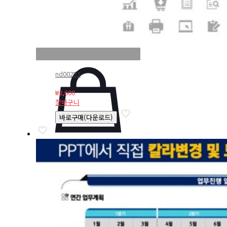
nd00283
₩
2,600
장바구니
바로구매(다운로드)