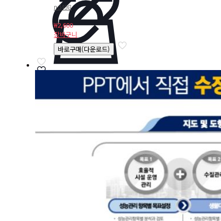
nd498
₩
2,600
장바구니
바로구매(다운로드)