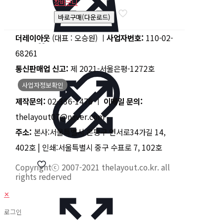
장바구니
바로구매(다운로드)
더레이아웃
(대표 : 오승원) ㅣ
사업자번호:
110-02-
68261
통신판매업 신고:
제 2021-서울은평-1272호
사업자정보확인
제작문의:
02-336-1476 ㅣ
이메일 문의:
thelayout07@naver.com
주소:
본사:서울특별시 은평구 연서로34가길 14,
402호 | 인쇄:서울특별시 중구 수표로 7, 102호
Copyrightⓒ 2007-2021 thelayout.co.kr. all
rights rederved
✕
로그인