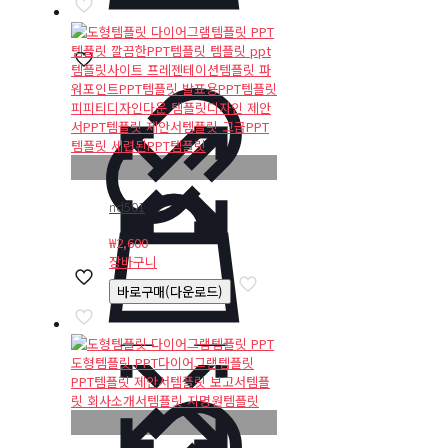
nd501
₩
2,600
장바구니
바로구매(다운로드)