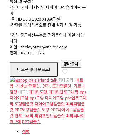
특징 및 구성 :
-4페이지의 디자인의 다이어그램 슬라이드 구
성
-풀 HD 16:9 1920 X1080픽셀
-간단한 테마적용으로 전체 칼라 변경 가능
*기타 궁금하신부분은 전화문의나 메일 바랍
니다.
메일 : thelayout07@naver.com
전화 : 02-336-1476
장바구니
바로구매(다운로드)
카테고리:
세트
형
,
최신UP템플릿
,
연혁
,
도형템플릿
,
가로나
열형
태그:
피피티도형
피피티인포그래픽
ppt
다이어그램
ppt도형
다이어그램
ppt인포그래
픽
도형템플릿
다이어그램템플릿
피피티템플
릿
PPT도형템플릿
도형
PPT다이어그램템플
릿
인포그래픽
파워포인트템플릿
피피티다이
어그램
PPT템플릿
설명