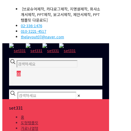
[브로슈어제작, 카다로그제작, 지명원제작, 회사소
개서제작, PPT제작, 보고서제작, 제안서제작, PPT
템플릿 다운로드]
02-336-1476
010-3221-4517
thelayout07@naver.com
0
0
₩0
✕
set331
홈
도형템플릿
가로나열형