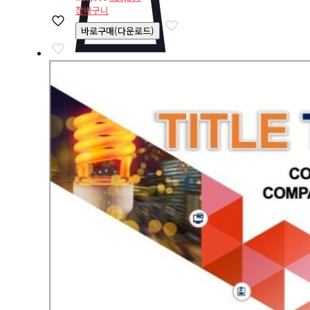
래
재
장바구니
가
가
바로구매(다운로드)
격:
격:
₩29,000.
₩26,100.