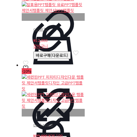
cover32
₩
12,000
장바구니
바로구매(다운로드)
-10%
package10
원
현
₩
29,000
₩
26,100