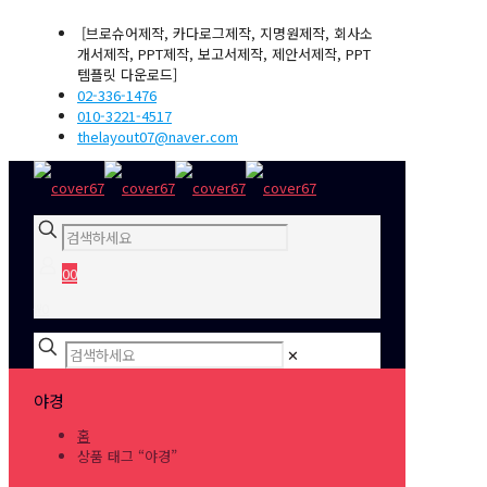
[브로슈어제작, 카다로그제작, 지명원제작, 회사소
개서제작, PPT제작, 보고서제작, 제안서제작, PPT
템플릿 다운로드]
02-336-1476
010-3221-4517
thelayout07@naver.com
0
0
₩0
✕
야경
홈
상품 태그 “야경”