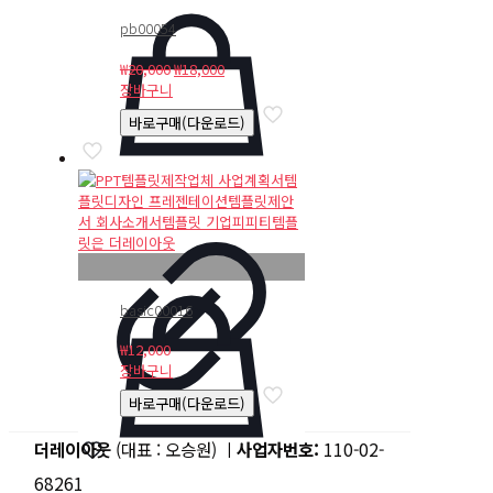
pb00054
원
현
₩
20,000
₩
18,000
래
재
장바구니
가
가
바로구매(다운로드)
격:
격:
₩20,000.
₩18,000.
basic00016
₩
12,000
장바구니
바로구매(다운로드)
더레이아웃
(대표 : 오승원) ㅣ
사업자번호:
110-02-
68261