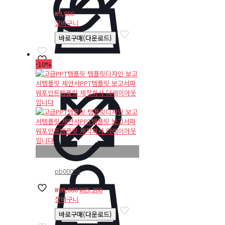
₩
9,800
장바구니
바로구매(다운로드)
-10%
pb00099
원
현
₩
28,000
₩
25,200
래
재
장바구니
가
가
바로구매(다운로드)
격:
격: