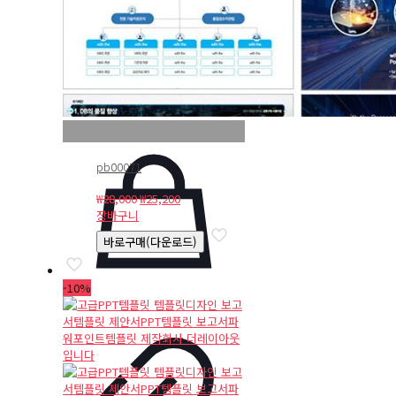
pb00071
원
현
₩
28,000
₩
25,200
래
재
장바구니
가
가
바로구매(다운로드)
격:
격:
₩28,000.
₩25,200.
-10%