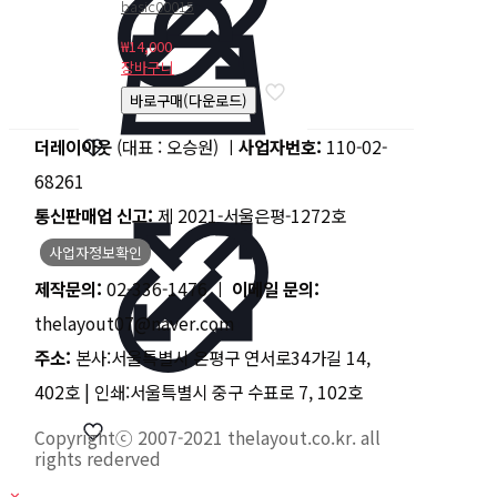
basic00015
₩
14,000
장바구니
바로구매(다운로드)
더레이아웃
(대표 : 오승원) ㅣ
사업자번호:
110-02-
68261
통신판매업 신고:
제 2021-서울은평-1272호
사업자정보확인
제작문의:
02-336-1476 ㅣ
이메일 문의:
thelayout07@naver.com
주소:
본사:서울특별시 은평구 연서로34가길 14,
402호 | 인쇄:서울특별시 중구 수표로 7, 102호
Copyrightⓒ 2007-2021 thelayout.co.kr. all
rights rederved
✕