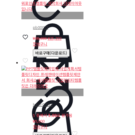
pb00072
원
현
₩
28,000
₩
25,200
래
재
장바구니
가
가
바로구매(다운로드)
격:
격:
₩28,000.
₩25,200.
basic00014
5 중에서
5.00
로 평가됨
₩
9,000
장바구니