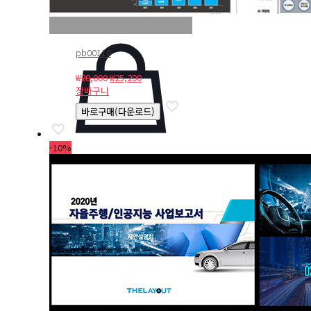
pb00110
원
현
₩
28,000
₩
25,200
래
재
장바구니
가
가
바로구매(다운로드)
격:
격:
₩28,000.
₩25,200.
-10%