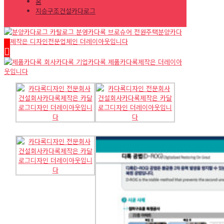
홈
지승구조건설카다로그