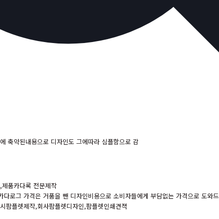
문에 축약된내용으로 디자인도 그에따라 심플함으로 감
,제품카다록 전문제작
카다로그 가격은 거품을 뺀 디자인비용으로 소비자들에게 부담없는 가격으로 도와
전시팜플렛제작,회사팜플렛디자인,팜플렛인쇄견젹