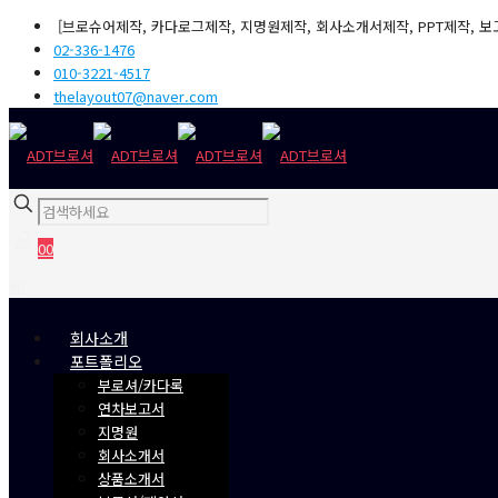
[브로슈어제작, 카다로그제작, 지명원제작, 회사소개서제작, PPT제작, 보
02-336-1476
010-3221-4517
thelayout07@naver.com
0
0
₩0
회사소개
포트폴리오
부로셔/카다록
연차보고서
지명원
회사소개서
상품소개서