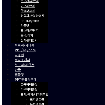
보고서/제안서
연구제안서
한글보고서
건설회사/분양회사
PPT/Keynote
리플렛
포스터/전단지
도록/책자
전시관제안서
브로셔/카다록
PPT/Keynote
지명원
회사소개서
보고서/제안서
한글
리플렛
PPT템플릿구매
고급형템플릿
기본형템플릿
표지/목차/내지템플릿
표지템플릿
목차템플릿