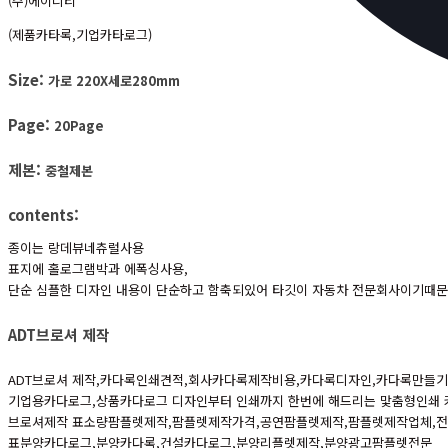
(주)에이디티
(제품카타록,기업카타로그)
Size:
가로 220X세로280mm
Page:
20Page
제본:
중철제본
contents:
종이는 랑데뷰네츄럴사용
표지에 홀로그램박과 에폭싱사용,
단순 심플한 디자인 내용이 단순하고 함축되있어 타깃이 자동차 전문회사이기때
ADT브로셔 제작
ADT브로셔 제작,카다록인쇄견적,회사카다록제작비용,카다록디자인,카다록만들기
기업용카다로그,상품카다로그 디자인부터 인쇄까지 한번에 해드리는 맟춤형인쇄 
브로셔제작 표소량팜플렛제작,팜플렛제작가격,공연팜플렛제작,팜플렛제작업체,
표분양카다로그,분양카다록,건설카다로그,분양리플렛제작,분양광고팜플렛전문