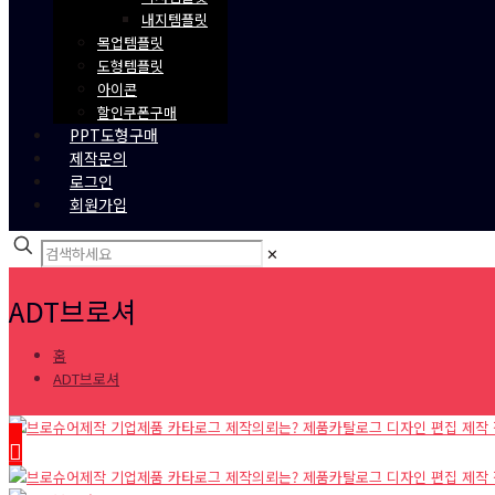
내지템플릿
목업템플릿
도형템플릿
아이콘
할인쿠폰구매
PPT도형구매
제작문의
로그인
회원가입
✕
ADT브로셔
홈
ADT브로셔