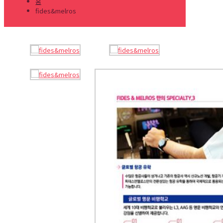
홈
fides&melros