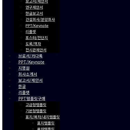
보고서/제안서
연구제안서
한글보고서
건설회사/분양회사
PPT/Keynote
리플렛
포스터/전단지
도록/책자
전시관제안서
브로셔/카다록
PPT/Keynote
지명원
회사소개서
보고서/제안서
한글
리플렛
PPT템플릿구매
고급형템플릿
기본형템플릿
표지/목차/내지템플릿
표지템플릿
목차템플릿