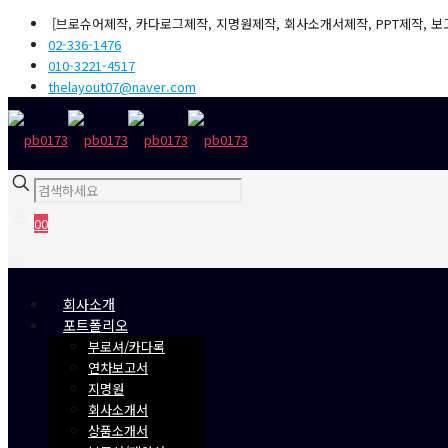
[브로슈어제작, 카다로그제작, 지명원제작, 회사소개서제작, PPT제작, 보
02-336-1476
010-3221-4517
thelayout07@naver.com
0
0
₩0
회사소개
포트폴리오
부로셔/카다록
연차보고서
지명원
회사소개서
상품소개서