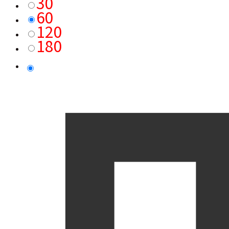
30
60
120
180