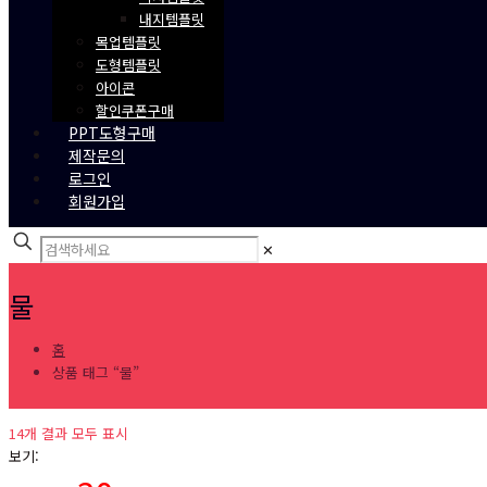
내지템플릿
목업템플릿
도형템플릿
아이콘
할인쿠폰구매
PPT도형구매
제작문의
로그인
회원가입
✕
물
홈
상품 태그 “물”
14개 결과 모두 표시
보기: