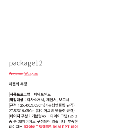
package12
원
현
₩
25,000
₩
22,500
래
재
제품의 특징
가
가
격:
격:
|사용프로그램
: 파워포인트
₩25,000.
₩22,500.
|작업대상
: 회사소개서, 제안서, 보고서
|규격 :
25.4X19.05Cm(기본형템플릿 규격)
27.52X19.05Cm (다이어그램 템플릿 규격)
|페이지 구성 :
기본형4p + 다이어그램12p 2
종 총 28페이지로 구성되어 있습니다. 부족한
페이지는
[다이어그램템플릿]에서 PPT 데이