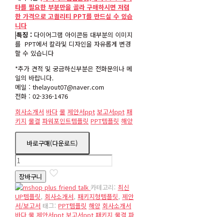
타를 필요한 부분만을 골라 구매하시면 저렴
한 가격으로 고퀄리티 PPT를 만드실 수 있습
니다
|특징 :
다이어그램 아이콘등 대부분의 이미지
를 PPT에서 칼라및 디자인을 자유롭게 변경
할 수 있습니다
*추가 견적 및 궁금하신부분은 전화문의나 메
일의 바랍니다.
메일 : thelayout07@naver.com
전화 : 02-336-1476
회사소개서
바다
물
제안서ppt
보고서ppt
패
키지
물결
파워포인트템플릿
PPT템플릿
해양
바로구매(다운로드)
package12
수
장바구니
량
카테고리:
최신
UP템플릿
,
회사소개서
,
패키지형템플릿
,
제안
서/보고서
태그:
PPT템플릿
해양
회사소개서
바다
물
제안서ppt
보고서ppt
패키지
물결
파