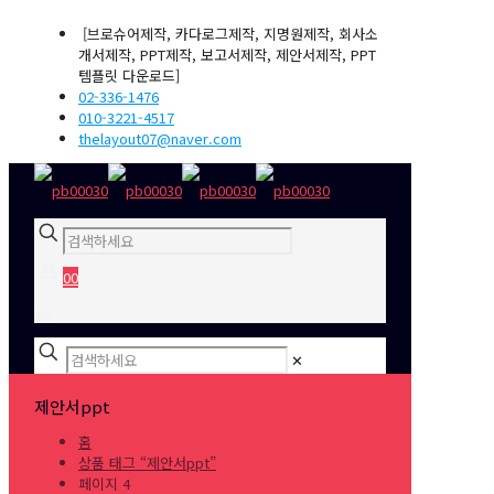
[브로슈어제작, 카다로그제작, 지명원제작, 회사소
개서제작, PPT제작, 보고서제작, 제안서제작, PPT
템플릿 다운로드]
02-336-1476
010-3221-4517
thelayout07@naver.com
0
0
₩0
✕
제안서ppt
홈
상품 태그 “제안서ppt”
페이지 4