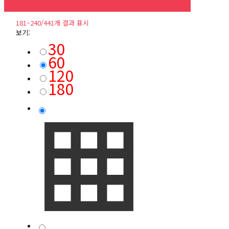
181–240/441개 결과 표시
보기:
30
60
120
180