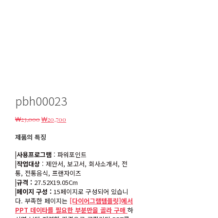
pbh00023
원
현
₩
23,000
₩
20,700
래
재
제품의 특징
가
가
격:
격:
|사용프로그램
: 파워포인트
₩23,000.
₩20,700.
|작업대상
: 제안서, 보고서, 회사소개서, 전
통, 전통음식, 프랜자이즈
|규격 :
27.52X19.05Cm
|페이지 구성 :
15페이지로 구성되어 있습니
다. 부족한 페이지는
[다이어그램템플릿]에서
PPT 데이타를 필요한 부분만을 골라 구매
하