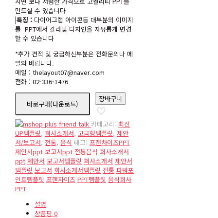
시면 보다 저렴한 가격으로 고퀄리티 PPT를
만드실 수 있습니다
|특징 :
다이어그램 아이콘등 대부분의 이미지
를 PPT에서 칼라및 디자인을 자유롭게 변경
할 수 있습니다
*추가 견적 및 궁금하신부분은 전화문의나 메
일의 바랍니다.
메일 : thelayout07@naver.com
전화 : 02-336-1476
pbh00023
장바구니
바로구매(다운로드)
수
량
카테고리:
최신
UP템플릿
,
회사소개서
,
고급형템플릿
,
제안
서/보고서
,
전통
,
음식
태그:
프랜차이즈PPT
제안서ppt
보고서ppt
전통음식
회사소개서
ppt
제안서
보고서템플릿
회사소개서
제안서
템플릿
보고서
회사소개서템플릿
전통
파워포
인트템플릿
프랜자이즈
PPT템플릿
음식회사
PPT
설명
상품평
0