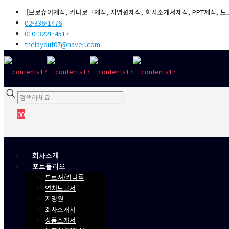
[브로슈어제작, 카다로그제작, 지명원제작, 회사소개서제작, PPT제작, 보
02-336-1476
010-3221-4517
thelayout07@naver.com
0
0
₩0
회사소개
포트폴리오
부로셔/카다록
연차보고서
지명원
회사소개서
상품소개서