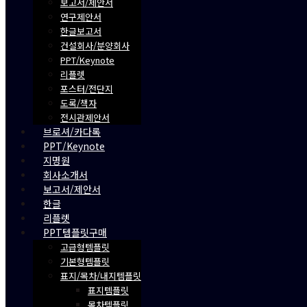
보고서/제안서
연구제안서
한글보고서
건설회사/분양회사
PPT/Keynote
리플렛
포스터/전단지
도록/책자
전시관제안서
브로셔/카다록
PPT/Keynote
지명원
회사소개서
보고서/제안서
한글
리플렛
PPT템플릿구매
고급형템플릿
기본형템플릿
표지/목차/내지템플릿
표지템플릿
목차템플릿