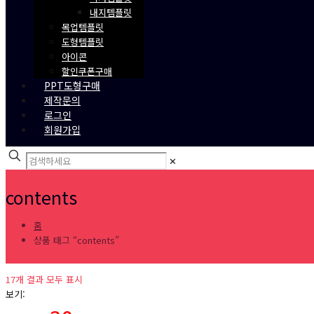
내지템플릿
목업템플릿
도형템플릿
아이콘
할인쿠폰구매
PPT도형구매
제작문의
로그인
회원가입
✕
contents
홈
상품 태그 “contents”
17개 결과 모두 표시
보기: