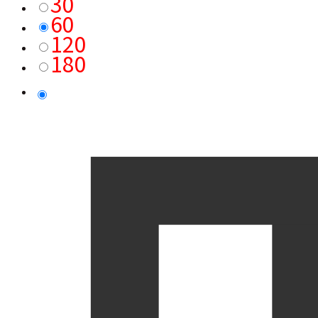
30
60
120
180