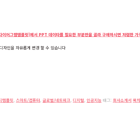
[다이어그램템플릿]에서 PPT 데이타를 필요한 부분만을 골라 구매하시면 저렴한 가
디자인을 자유롭게 변경 할 수 있습니다
내지템플릿
,
스마트/컴퓨터
,
글로벌/네트워크
,
디지털
,
인공지능
태그:
회사소개서
목