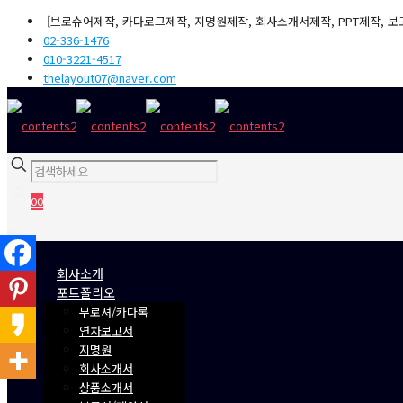
[브로슈어제작, 카다로그제작, 지명원제작, 회사소개서제작, PPT제작, 보
02-336-1476
010-3221-4517
thelayout07@naver.com
0
0
₩0
회사소개
포트폴리오
부로셔/카다록
연차보고서
지명원
회사소개서
상품소개서