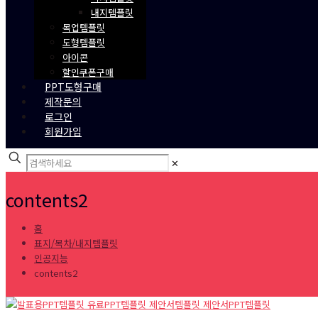
내지템플릿
목업템플릿
도형템플릿
아이콘
할인쿠폰구매
PPT도형구매
제작문의
로그인
회원가입
✕
contents2
홈
표지/목차/내지템플릿
인공지능
contents2