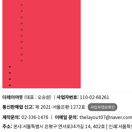
글로벌/네트워크
자연
에너지
디지털
인공지능
지도/지구
의료 의학
뷰티 미용
전통
플랜트/엔지니어링
목업템플릿
도형템플릿
아이콘
할인쿠폰구매
더레이아웃
(대표 : 오승원) ㅣ
사업자번호:
110-02-68261
통신판매업 신고:
제 2021-서울은평-1272호
사업자정보확인
제작문의:
02-336-1476 ㅣ
이메일 문의:
thelayout07@naver.co
주소:
본사:서울특별시 은평구 연서로34가길 14, 402호 | 인쇄:서울특별