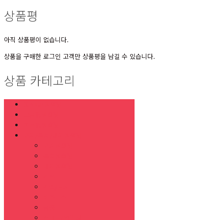
상품평
아직 상품평이 없습니다.
상품을 구매한 로그인 고객만 상품평을 남길 수 있습니다.
상품 카테고리
최신UP템플릿
고급형템플릿
기본형템플릿
표지/목차/내지템플릿
표지템플릿
목차템플릿
내지템플릿
건설
건물/도시
비즈니스
금융
스마트/컴퓨터