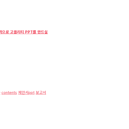
격으로 고퀄리티 PPT를 만드실
차
contents
제안서ppt
보고서