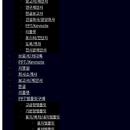
보고서/제안서
연구제안서
한글보고서
건설회사/분양회사
PPT/Keynote
리플렛
포스터/전단지
도록/책자
전시관제안서
브로셔/카다록
PPT/Keynote
지명원
회사소개서
보고서/제안서
한글
리플렛
PPT템플릿구매
고급형템플릿
기본형템플릿
표지/목차/내지템플릿
표지템플릿
목차템플릿