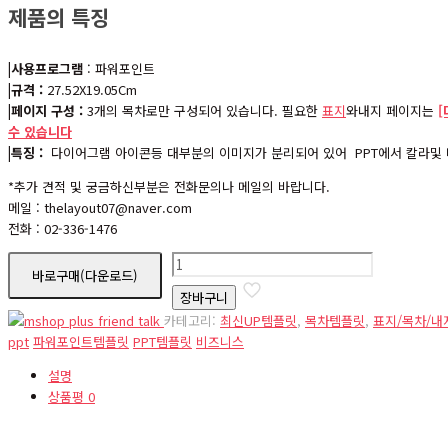
제품의 특징
|사용프로그램
: 파워포인트
|규격 :
27.52X19.05Cm
|페이지 구성 :
3개의 목차로만 구성되어 있습니다. 필요한
표지
와내지 페이지는
수 있습니다
|특징 :
다이어그램 아이콘등 대부분의 이미지가 분리되어 있어 PPT에서 칼라및 
*추가 견적 및 궁금하신부분은 전화문의나 메일의 바랍니다.
메일 : thelayout07@naver.com
전화 : 02-336-1476
contents2
바로구매(다운로드)
수
장바구니
량
카테고리:
최신UP템플릿
,
목차템플릿
,
표지/목차/
ppt
파워포인트템플릿
PPT템플릿
비즈니스
설명
상품평
0