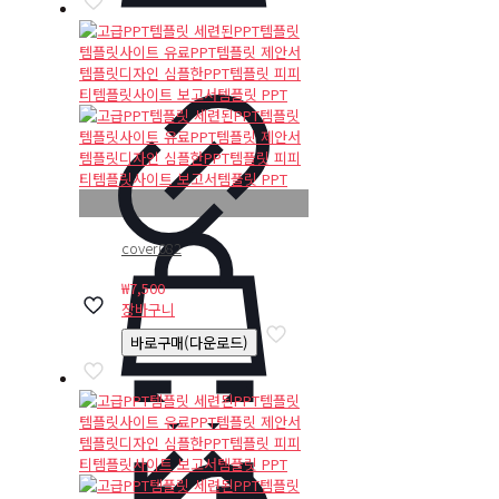
cover082
₩
7,500
장바구니
바로구매(다운로드)