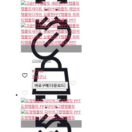
cover080w
₩
7,500
장바구니
바로구매(다운로드)