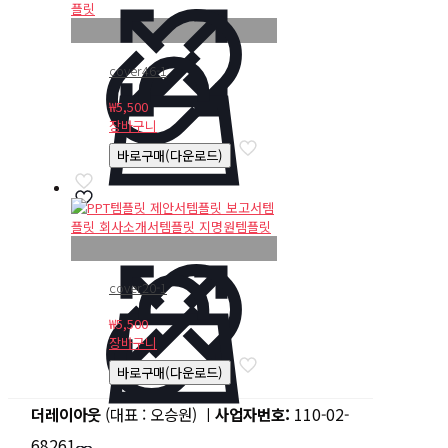
cover46-1
₩
5,500
장바구니
바로구매(다운로드)
cover20-1
₩
5,500
장바구니
바로구매(다운로드)
더레이아웃
(대표 : 오승원) ㅣ
사업자번호:
110-02-
68261