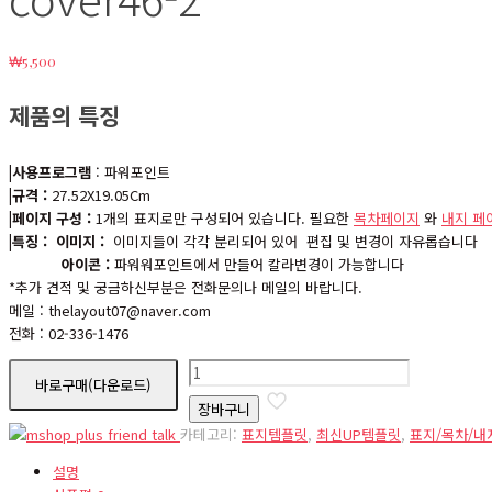
₩
5,500
제품의 특징
|사용프로그램
: 파워포인트
|규격 :
27.52X19.05Cm
|페이지 구성 :
1개의 표지로만 구성되어 있습니다. 필요한
목차페이지
와
내지 페
|특징 :
이미지 :
이미지들이 각각 분리되어 있어 편집 및 변경이 자유롭습니다
아이콘 :
파워워포인트에서 만들어 칼라변경이 가능합니다
*추가 견적 및 궁금하신부분은 전화문의나 메일의 바랍니다.
메일 : thelayout07@naver.com
전화 : 02-336-1476
cover46-
바로구매(다운로드)
2
장바구니
수
카테고리:
표지템플릿
,
최신UP템플릿
,
표지/목차/
량
설명