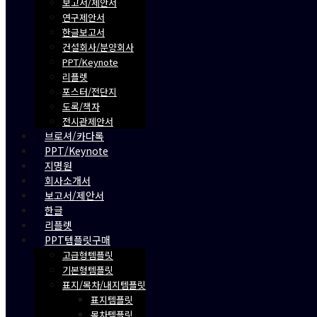
보고서/제안서
연구제안서
한글보고서
건설회사/분양회사
PPT/Keynote
리플렛
포스터/전단지
도록/책자
전시관제안서
브로셔/카다록
PPT/Keynote
지명원
회사소개서
보고서/제안서
한글
리플렛
PPT템플릿구매
고급형템플릿
기본형템플릿
표지/목차/내지템플릿
표지템플릿
목차템플릿