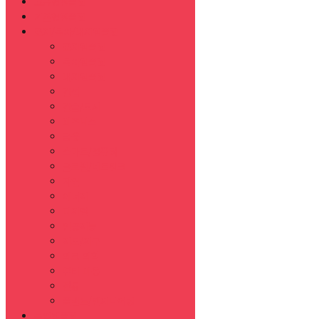
고급형템플릿
기본형템플릿
표지/목차/내지템플릿
표지템플릿
목차템플릿
내지템플릿
건설
건물/도시
비즈니스
금융
스마트/컴퓨터
글로벌/네트워크
자연
에너지
디지털
인공지능
지도/지구
의료 의학
뷰티 미용
전통
플랜트/엔지니어링
목업템플릿