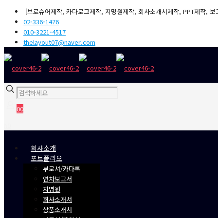
[브로슈어제작, 카다로그제작, 지명원제작, 회사소개서제작, PPT제작, 보
02-336-1476
010-3221-4517
thelayout07@naver.com
0
0
₩0
회사소개
포트폴리오
부로셔/카다록
연차보고서
지명원
회사소개서
상품소개서