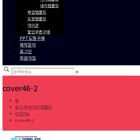
내지템플릿
목업템플릿
도형템플릿
아이콘
할인쿠폰구매
PPT도형구매
제작문의
로그인
회원가입
✕
cover46-2
홈
표지/목차/내지템플릿
인공지능
cover46-2