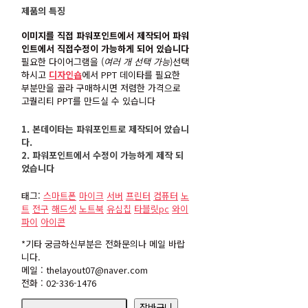
제품의 특징
이미지를 직접 파워포인트에서 제작되어 파워
인트에서 직접수정이 가능하게 되어 있습니다
필요한 다이어그램을 (
여러 개 선택 가능
)선택
하시고
디자인숍
에서 PPT 데이타를 필요한
부분만을 골라 구매하시면 저렴한 가격으로
고퀄리티 PPT를 만드실 수 있습니다
1. 본데이타는 파워포인트로 제작되어 았습니
다.
2. 파워포인트에서 수정이 가능하게 제작 되
었습니다
태그:
스마트폰
마이크
서버
프린터
컴퓨터
노
트
전구
해드셋
노트북
유심칩
타블릿pc
와이
파이
아이콘
*기타 궁금하신부분은 전화문의나 메일 바랍
니다.
메일 : thelayout07@naver.com
전화 : 02-336-1476
icon03
장바구니