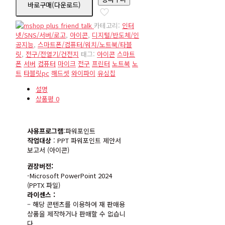
바로구매(다운로드)
수
량
카테고리:
인터
넷/SNS/서버/로고
,
아이콘
,
디지털/반도체/인
공지능
,
스마트폰/컴퓨터/워치/노트북/타블
릿
,
전구/전열기/건전지
태그:
아이콘
스마트
폰
서버
컴퓨터
마이크
전구
프린터
노트북
노
트
타블릿pc
해드셋
와이파이
유심칩
설명
상품평
0
사용프로그램
:파워포인트
작업대상
: PPT 파워포인트 제안서
보고서 (아이콘)
권장버전:
-Microsoft PowerPoint 2024
(PPTX 파일)
라이센스 :
– 해당 콘텐츠를 이용하여 재 판매용
상품을 제작하거나 판매할 수 없습니
다.