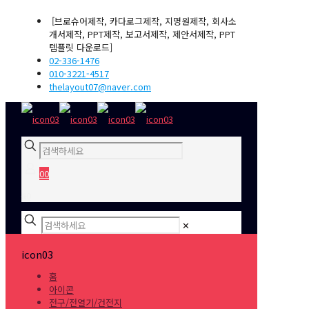
[브로슈어제작, 카다로그제작, 지명원제작, 회사소
개서제작, PPT제작, 보고서제작, 제안서제작, PPT
템플릿 다운로드]
02-336-1476
010-3221-4517
thelayout07@naver.com
0
0
₩0
✕
icon03
홈
아이콘
전구/전열기/건전지