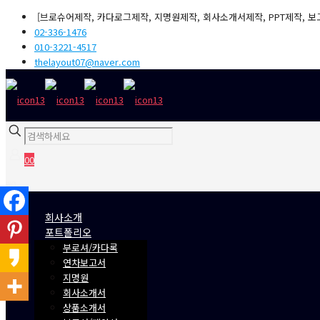
[브로슈어제작, 카다로그제작, 지명원제작, 회사소개서제작, PPT제작, 보
02-336-1476
010-3221-4517
thelayout07@naver.com
0
0
₩0
회사소개
포트폴리오
부로셔/카다록
연차보고서
지명원
회사소개서
상품소개서