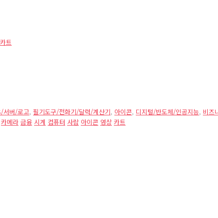
카트
S/서버/로고
,
필기도구/전화기/달력/계산기
,
아이콘
,
디지털/반도체/인공지능
,
비즈니
카메라
금융
시계
컴퓨터
사람
아이콘
영상
카트