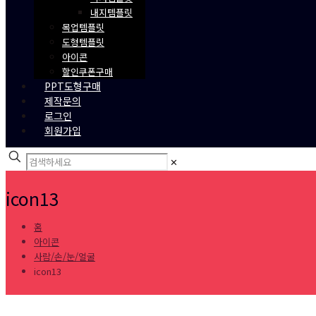
내지템플릿
목업템플릿
도형템플릿
아이콘
할인쿠폰구매
PPT도형구매
제작문의
로그인
회원가입
✕
icon13
홈
아이콘
사람/손/눈/얼굴
icon13