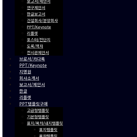
보고서/제안서
연구제안서
한글보고서
건설회사/분양회사
PPT/Keynote
리플렛
포스터/전단지
도록/책자
전시관제안서
브로셔/카다록
PPT/Keynote
지명원
회사소개서
보고서/제안서
한글
리플렛
PPT템플릿구매
고급형템플릿
기본형템플릿
표지/목차/내지템플릿
표지템플릿
목차템플릿