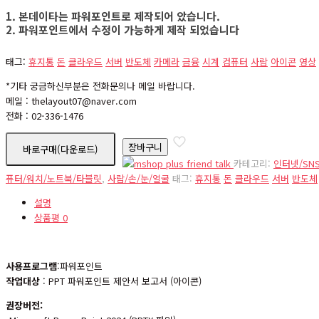
1. 본데이타는 파워포인트로 제작되어 았습니다.
2. 파워포인트에서 수정이 가능하게 제작 되었습니다
태그:
휴지통
돈
클라우드
서버
반도체
카메라
금융
시계
컴퓨터
사람
아이콘
영상
*기타 궁금하신부분은 전화문의나 메일 바랍니다.
메일 : thelayout07@naver.com
전화 : 02-336-1476
icon13
장바구니
바로구매(다운로드)
수
카테고리:
인터넷/SN
량
퓨터/워치/노트북/타블릿
,
사람/손/눈/얼굴
태그:
휴지통
돈
클라우드
서버
반도체
설명
상품평
0
사용프로그램
:파워포인트
작업대상
: PPT 파워포인트 제안서 보고서 (아이콘)
권장버전: