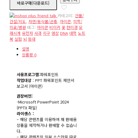
바로구매(다운로드)
수
량
카테고리:
건물/
건설/지도
,
자연/동식물/곤충
,
아이콘
,
의학/
의료/병원
태그:
아이콘
비이커
꽃
현미경
모
래시계
유전자
사과
지구
영상
DNA
대학
노트
북
실험
뇌
등대
설명
상품평
0
사용프로그램
:파워포인트
작업대상
: PPT 파워포인트 제안서
보고서 (아이콘)
권장버전:
-Microsoft PowerPoint 2024
(PPTX 파일)
라이센스 :
– 해당 콘텐츠를 이용하여 재 판매용
상품을 제작하거나 판매할 수 없습니
다.
– 해당 콘텐츠의 일부 소스만을 따로