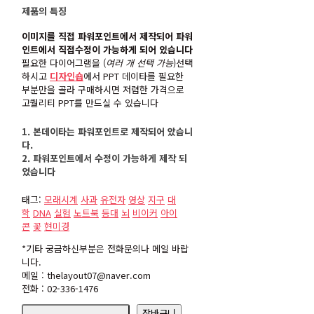
제품의 특징
이미지를 직접 파워포인트에서 제작되어 파워
인트에서 직접수정이 가능하게 되어 있습니다
필요한 다이어그램을 (
여러 개 선택 가능
)선택
하시고
디자인숍
에서 PPT 데이타를 필요한
부분만을 골라 구매하시면 저렴한 가격으로
고퀄리티 PPT를 만드실 수 있습니다
1. 본데이타는 파워포인트로 제작되어 았습니
다.
2. 파워포인트에서 수정이 가능하게 제작 되
었습니다
태그:
모래시계
사과
유전자
영상
지구
대
학
DNA
실험
노트북
등대
뇌
비이커
아이
콘
꽃
현미경
*기타 궁금하신부분은 전화문의나 메일 바랍
니다.
메일 : thelayout07@naver.com
전화 : 02-336-1476
icon19
장바구니