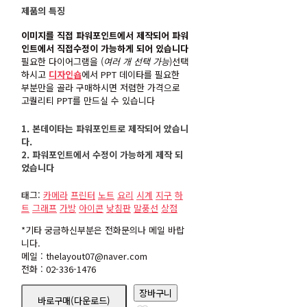
제품의 특징
이미지를 직접 파워포인트에서 제작되어 파워
인트에서 직접수정이 가능하게 되어 있습니다
필요한 다이어그램을 (
여러 개 선택 가능
)선택
하시고
디자인숍
에서 PPT 데이타를 필요한
부분만을 골라 구매하시면 저렴한 가격으로
고퀄리티 PPT를 만드실 수 있습니다
1. 본데이타는 파워포인트로 제작되어 았습니
다.
2. 파워포인트에서 수정이 가능하게 제작 되
었습니다
태그:
카메라
프린터
노트
요리
시계
지구
하
트
그래프
가방
아이콘
낮침판
말풍선
상점
*기타 궁금하신부분은 전화문의나 메일 바랍
니다.
메일 : thelayout07@naver.com
전화 : 02-336-1476
icon33
장바구니
바로구매(다운로드)
수