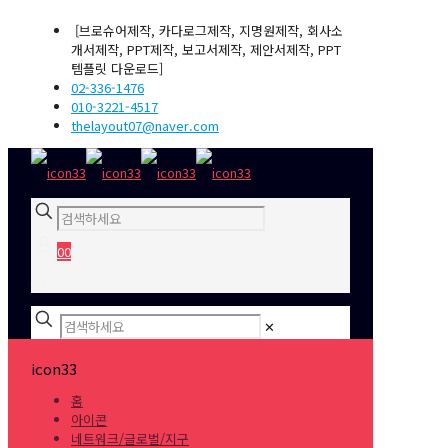
[브로슈어제작, 카다로그제작, 지명원제작, 회사소
개서제작, PPT제작, 보고서제작, 제안서제작, PPT
템플릿 다운로드]
02-336-1476
010-3221-4517
thelayout07@naver.com
0
0
₩0
✕
icon33
홈
아이콘
네트워크/글로벌/지구