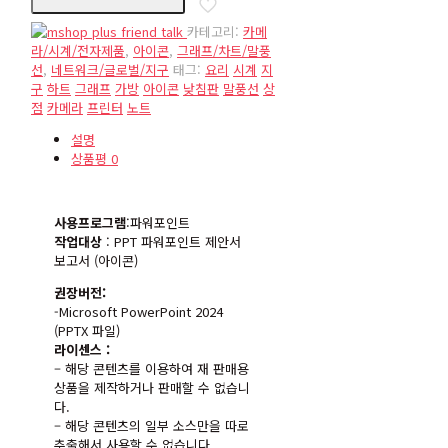
량
카테고리:
카메
라/시계/전자제품
,
아이콘
,
그래프/차트/말풍
선
,
네트워크/글로벌/지구
태그:
요리
시계
지
구
하트
그래프
가방
아이콘
낮침판
말풍선
상
점
카메라
프린터
노트
설명
상품평
0
사용프로그램
:파워포인트
작업대상
: PPT 파워포인트 제안서
보고서 (아이콘)
권장버전:
-Microsoft PowerPoint 2024
(PPTX 파일)
라이센스 :
– 해당 콘텐츠를 이용하여 재 판매용
상품을 제작하거나 판매할 수 없습니
다.
– 해당 콘텐츠의 일부 소스만을 따로
추출해서 사용할 수 없습니다.