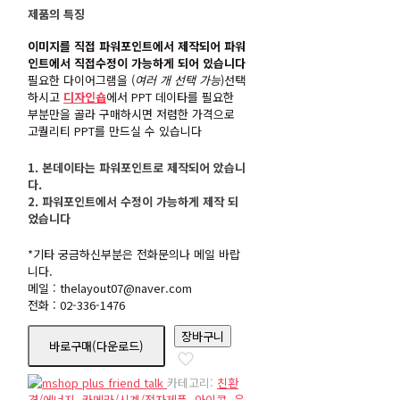
제품의 특징
이미지를 직접 파워포인트에서 제작되어 파워
인트에서 직접수정이 가능하게 되어 있습니다
필요한 다이어그램을 (
여러 개 선택 가능
)선택
하시고
디자인숍
에서 PPT 데이타를 필요한
부분만을 골라 구매하시면 저렴한 가격으로
고퀄리티 PPT를 만드실 수 있습니다
1. 본데이타는 파워포인트로 제작되어 았습니
다.
2. 파워포인트에서 수정이 가능하게 제작 되
었습니다
*기타 궁금하신부분은 전화문의나 메일 바랍
니다.
메일 : thelayout07@naver.com
전화 : 02-336-1476
icon36
장바구니
바로구매(다운로드)
수
량
카테고리:
친환
경/에너지
,
카메라/시계/전자제품
,
아이콘
,
운