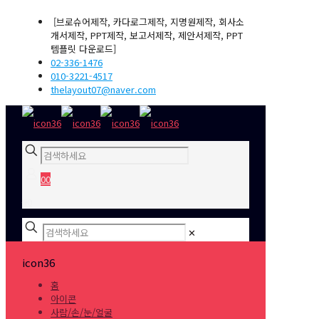
[브로슈어제작, 카다로그제작, 지명원제작, 회사소
개서제작, PPT제작, 보고서제작, 제안서제작, PPT
템플릿 다운로드]
02-336-1476
010-3221-4517
thelayout07@naver.com
0
0
₩0
✕
icon36
홈
아이콘
사람/손/눈/얼굴