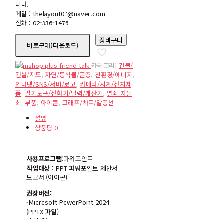
니다.
메일 : thelayout07@naver.com
전화 : 02-336-1476
icon47
장바구니
바로구매(다운로드)
수
량
카테고리:
건물/
건설/지도
,
자연/동식물/곤충
,
친환경/에너지
,
인터넷/SNS/서버/로고
,
카메라/시계/전자제
품
,
필기도구/전화기/달력/계산기
,
열쇠 자물
쇠
,
부품
,
아이콘
,
그래프/차트/말풍선
설명
상품평
0
사용프로그램
:파워포인트
작업대상
: PPT 파워포인트 제안서
보고서 (아이콘)
권장버전:
-Microsoft PowerPoint 2024
(PPTX 파일)