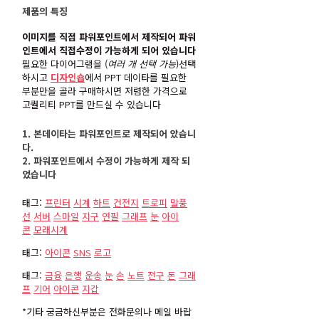
제품의 특징
이미지를 직접 파워포인트에서 제작되어 파워
인트에서 직접수정이 가능하게 되어 있습니다
필요한 다이어그램을 (
여러 개 선택 가능
)선택
하시고
디자인숍
에서 PPT 데이타를 필요한
부분만을 골라 구매하시면 저렴한 가격으로
고퀄리티 PPT를 만드실 수 있습니다
1. 본데이타는 파워포인트로 제작되어 았습니
다.
2. 파워포인트에서 수정이 가능하게 제작 되
었습니다
태그:
프린터
시계
하트
건전지
트로피
말풍
선
서버
스마일
지구
연필
그래프
눈
아이
콘
모래시계
태그:
아이콘
SNS
로고
태그:
금융
은행
운송
눈
손
노트
전구
돈
그래
프
기어
아이콘
지갑
*기타 궁금하신부분은 전화문의나 메일 바랍