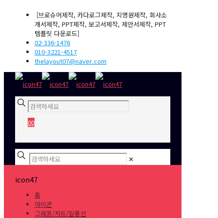
[브로슈어제작, 카다로그제작, 지명원제작, 회사소
개서제작, PPT제작, 보고서제작, 제안서제작, PPT
템플릿 다운로드]
02-336-1476
010-3221-4517
thelayout07@naver.com
0
0
₩0
✕
icon47
홈
아이콘
그래프/차트/말풍선