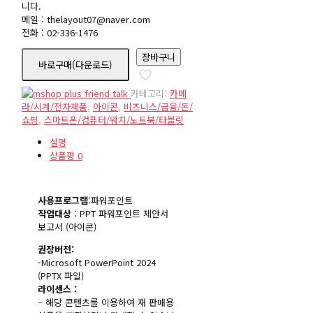
니다.
메일 : thelayout07@naver.com
전화 : 02-336-1476
icon97
장바구니
바로구매(다운로드)
수
량
카테고리:
카메
라/시계/전자제품
,
아이콘
,
비즈니스/금융/돈/
쇼핑
,
스마트폰/컴퓨터/워치/노트북/타블릿
설명
상품평
0
사용프로그램
:파워포인트
작업대상
: PPT 파워포인트 제안서
보고서 (아이콘)
권장버전:
-Microsoft PowerPoint 2024
(PPTX 파일)
라이센스 :
– 해당 콘텐츠를 이용하여 재 판매용