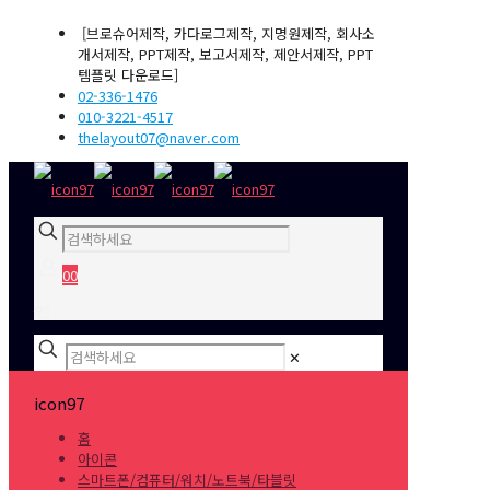
[브로슈어제작, 카다로그제작, 지명원제작, 회사소
개서제작, PPT제작, 보고서제작, 제안서제작, PPT
템플릿 다운로드]
02-336-1476
010-3221-4517
thelayout07@naver.com
0
0
₩0
✕
icon97
홈
아이콘
스마트폰/컴퓨터/워치/노트북/타블릿