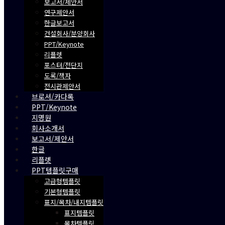
보고서/제안서
연구제안서
한글보고서
건설회사/분양회사
PPT/Keynote
리플렛
포스터/전단지
도록/책자
전시관제안서
브로셔/카다록
PPT/Keynote
지명원
회사소개서
보고서/제안서
한글
리플렛
PPT템플릿구매
고급형템플릿
기본형템플릿
표지/목차/내지템플릿
표지템플릿
목차템플릿