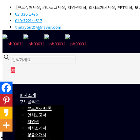
[브로슈어제작, 카다로그제작, 지명원제작, 회사소개서제작, PPT제작, 보
02-336-1476
010-3221-4517
thelayout07@naver.com
0
0
₩0
회사소개
포트폴리오
부로셔/카다록
연차보고서
지명원
회사소개서
상품소개서