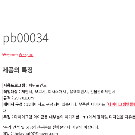
pb00034
원
현
₩
25,000
₩
22,500
래
재
가
가
제품의 특징
격:
격:
₩25,000.
₩22,500.
|사용프로그램
: 파워포인트
|작업대상
: 제안서, 보고서, 회사소개서 , 용역제안서, 건물관리제안서
|규격 :
29.7X21Cm
|페이지 구성 :
12페이지로 구성되어 있습니다. 부족한 페이지는
[다이어그램템플릿
다
|특징 :
다이어그램 아이콘등 대부분의 이미지를 PPT에서 칼라및 디자인을 자유롭
*추가 견적 및 궁금하신부분은 전화문의나 메일의 바랍니다.
메일 : thelayout07@naver.com