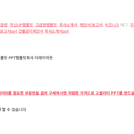
설관련
,
최신UP템플릿
,
고급형템플릿
,
회사소개서
,
제안서/보고서
,
비즈니스
태그:
지
보고서ppt
건물관리제안서
회사소개서ppt
데이타를 필요한 부분만을 골라 구매하시면 저렴한 가격으로 고퀄리티 PPT를 만드실
 할 수 있습니다