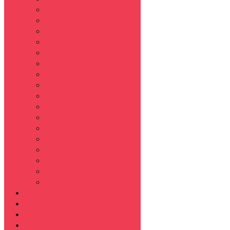
테마형템플릿
회사소개서
패키지형템플릿
제안서/보고서
그래픽스타일템플릿
연구발표제안서
의학/의료
글로벌/네트워크
비즈니스
디지털/과학/IT/컴퓨터
에너지
자연
쇼핑
교육/학교/학생/학원
전통
음식
뷰티/미용
기본형템플릿
표지/목차/내지템플릿
목업템플릿
도형템플릿