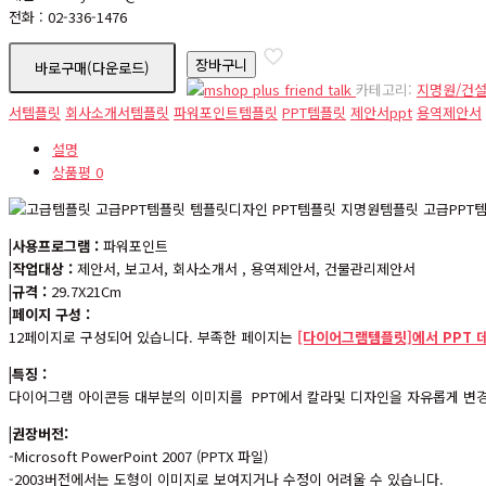
전화 : 02-336-1476
pb00034
장바구니
바로구매(다운로드)
수
카테고리:
지명원/건
량
서템플릿
회사소개서템플릿
파워포인트템플릿
PPT템플릿
제안서ppt
용역제안서
설명
상품평
0
|사용프로그램 :
파워포인트
|작업대상 :
제안서, 보고서, 회사소개서 , 용역제안서, 건물관리제안서
|규격 :
29.7X21Cm
|페이지 구성 :
12페이지로 구성되어 있습니다. 부족한 페이지는
[다이어그램템플릿]에서 PPT 
|특징 :
다이어그램 아이콘등 대부분의 이미지를 PPT에서 칼라및 디자인을 자유롭게 변경
|권장버전:
-Microsoft PowerPoint 2007 (PPTX 파일)
-2003버전에서는 도형이 이미지로 보여지거나 수정이 어려울 수 있습니다.