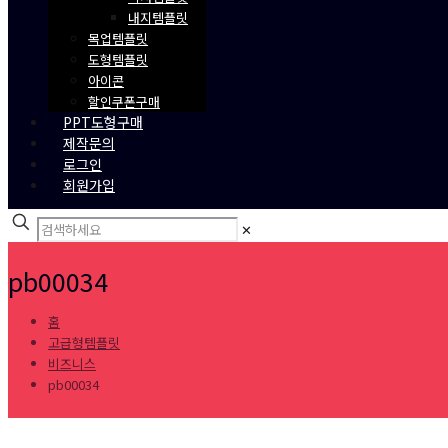
내지템플릿
목업템플릿
도형템플릿
아이콘
할인쿠폰구매
PPT도형구매
제작문의
로그인
회원가입
✕
pb00034
홈
고급형템플릿
비즈니스
pb00034