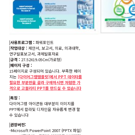
|사용프로그램 :
파워포인트
|작업대상 :
제안서, 보고서, 의료, 의과대학,
연구발표보고서, 과제발표자료
|규격 :
27.52X19.05Cm(가로형)
|페이지 구성 :
15페이지로 구성되어 있습니다. 부족한 페이
지는
[다이어그램템플릿]에서 PPT 데이타를
필요한 부분만을 골라 구매하시면 저렴한 가
격으로 고퀄리티 PPT를 만드실 수 있습니다
|특징 :
다이어그램 아이콘등 대부분의 이미지를
PPT에서 칼라및 디자인을 자유롭게 변경 할
수 있습니다
|권장버전:
-Microsoft PowerPoint 2007 (PPTX 파일)