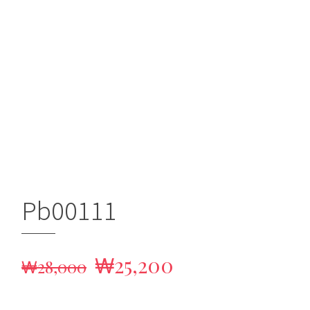
Pb00111
원
현
₩
25,200
₩
28,000
래
재
가
가