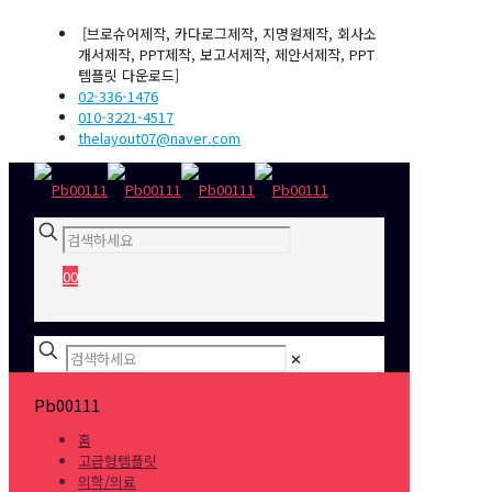
[브로슈어제작, 카다로그제작, 지명원제작, 회사소
개서제작, PPT제작, 보고서제작, 제안서제작, PPT
템플릿 다운로드]
02-336-1476
010-3221-4517
thelayout07@naver.com
0
0
₩0
✕
Pb00111
홈
고급형템플릿
의학/의료