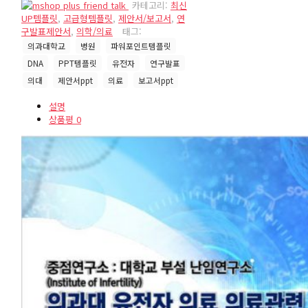
카테고리:
최신
UP템플릿
,
고급형템플릿
,
제안서/보고서
,
연
구발표제안서
,
의학/의료
태그:
의과대학교
병원
파워포인트템플릿
DNA
PPT템플릿
유전자
연구발표
의대
제안서ppt
의료
보고서ppt
설명
상품평
0