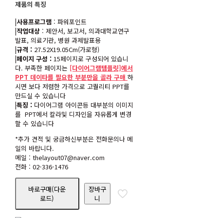
제품의 특징
격:
격:
₩28,000.
₩25,200.
|사용프로그램
: 파워포인트
|작업대상
: 제안서, 보고서, 의과대학교연구
발표, 의료기관, 병원 과제발표용
|규격 :
27.52X19.05Cm(가로형)
|페이지 구성 :
15페이지로 구성되어 있습니
다. 부족한 페이지는
[다이어그램템플릿]에서
PPT 데이타를 필요한 부분만을 골라 구매
하
시면 보다 저렴한 가격으로 고퀄리티 PPT를
만드실 수 있습니다
|특징 :
다이어그램 아이콘등 대부분의 이미지
를 PPT에서 칼라및 디자인을 자유롭게 변경
할 수 있습니다
*추가 견적 및 궁금하신부분은 전화문의나 메
일의 바랍니다.
메일 : thelayout07@naver.com
전화 : 02-336-1476
바로구매(다운
장바구
로드)
니