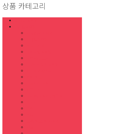
상품 카테고리
최신UP템플릿
고급형템플릿
지명원/건설관련
테마형템플릿
회사소개서
패키지형템플릿
제안서/보고서
그래픽스타일템플릿
연구발표제안서
의학/의료
글로벌/네트워크
비즈니스
디지털/과학/IT/컴퓨터
에너지
자연
쇼핑
교육/학교/학생/학원
전통
음식