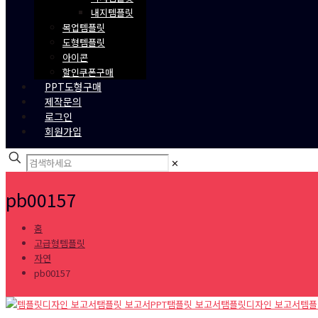
내지템플릿
목업템플릿
도형템플릿
아이콘
할인쿠폰구매
PPT도형구매
제작문의
로그인
회원가입
✕
pb00157
홈
고급형템플릿
자연
pb00157