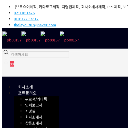
[브로슈어제작, 카다로그제작, 지명원제작, 회사소개서제작, PPT제작, 보
02-336-1476
010-3221-4517
thelayout07@naver.com
0
0
₩0
회사소개
포트폴리오
부로셔/카다록
연차보고서
지명원
회사소개서
상품소개서