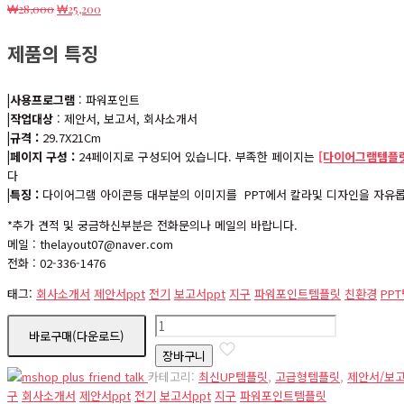
원
현
₩
28,000
₩
25,200
래
재
가
가
제품의 특징
격:
격:
₩28,000.
₩25,200.
|사용프로그램
: 파워포인트
|작업대상
: 제안서, 보고서, 회사소개서
|규격 :
29.7X21Cm
|페이지 구성 :
24페이지로 구성되어 있습니다. 부족한 페이지는
[다이어그램템플릿
다
|특징 :
다이어그램 아이콘등 대부분의 이미지를 PPT에서 칼라및 디자인을 자유롭
*추가 견적 및 궁금하신부분은 전화문의나 메일의 바랍니다.
메일 : thelayout07@naver.com
전화 : 02-336-1476
태그:
회사소개서
제안서ppt
전기
보고서ppt
지구
파워포인트템플릿
친환경
PP
pb00157
바로구매(다운로드)
수
장바구니
량
카테고리:
최신UP템플릿
,
고급형템플릿
,
제안서/보
구
회사소개서
제안서ppt
전기
보고서ppt
지구
파워포인트템플릿