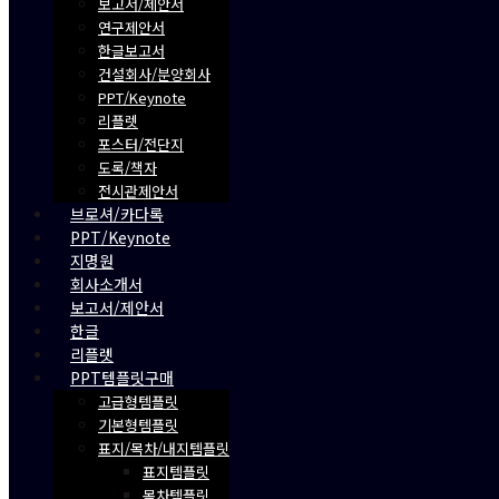
보고서/제안서
연구제안서
한글보고서
건설회사/분양회사
PPT/Keynote
리플렛
포스터/전단지
도록/책자
전시관제안서
브로셔/카다록
PPT/Keynote
지명원
회사소개서
보고서/제안서
한글
리플렛
PPT템플릿구매
고급형템플릿
기본형템플릿
표지/목차/내지템플릿
표지템플릿
목차템플릿