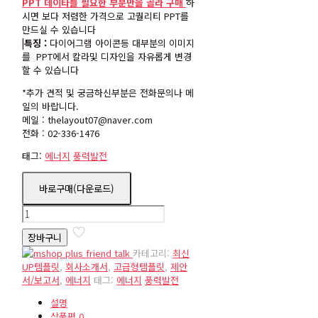
PPT 데이타를 필요한 부분만을 골라 구매
하
시면 보다 저렴한 가격으로 고퀄리티 PPT를
만드실 수 있습니다
|특징 :
다이어그램 아이콘등 대부분의 이미지
를 PPT에서 칼라및 디자인을 자유롭게 변경
할 수 있습니다
*추가 견적 및 궁금하신부분은 전화문의나 메
일의 바랍니다.
메일 : thelayout07@naver.com
전화 : 02-336-1476
태그:
에너지
풍력발전
바로구매(다운로드)
pb191
수
장바구니
량
카테고리:
최신
UP템플릿
,
회사소개서
,
고급형템플릿
,
제안
서/보고서
,
에너지
태그:
에너지
풍력발전
설명
상품평
0