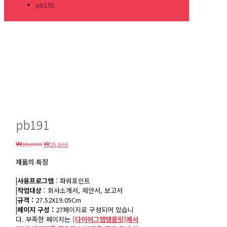
pb191
pb191
원
현
₩
29,000
₩
26,100
래
재
제품의 특징
가
가
격:
격:
|사용프로그램
: 파워포인트
₩29,000.
₩26,100.
|작업대상
: 회사소개서, 제안서, 보고서
|규격 :
27.52X19.05Cm
|페이지 구성 :
27페이지로 구성되어 있습니
다. 부족한 페이지는
[다이어그램템플릿]에서