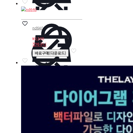
nd640
₩
2,500
장바구니
바로구매(다운로드)