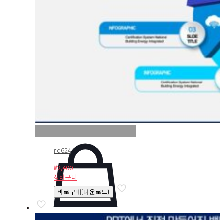
nd624
₩
2,400
장바구니
바로구매(다운로드)