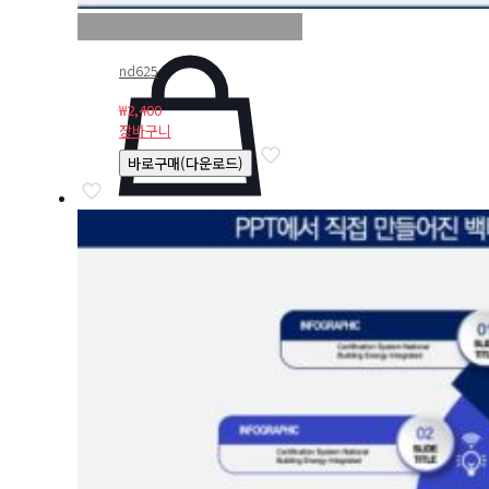
nd625
₩
2,400
장바구니
바로구매(다운로드)