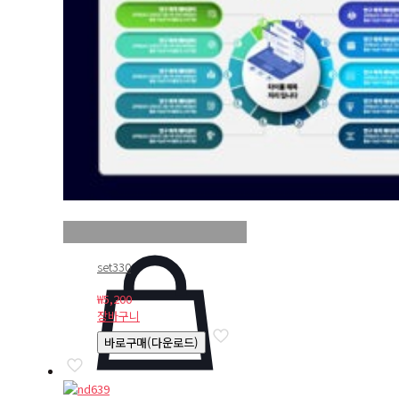
set330
₩
5,200
장바구니
바로구매(다운로드)