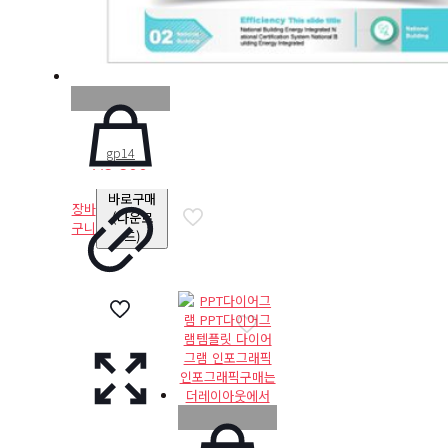
gp14
₩
8,800
바로구매
장바
(다운로
구니
드)