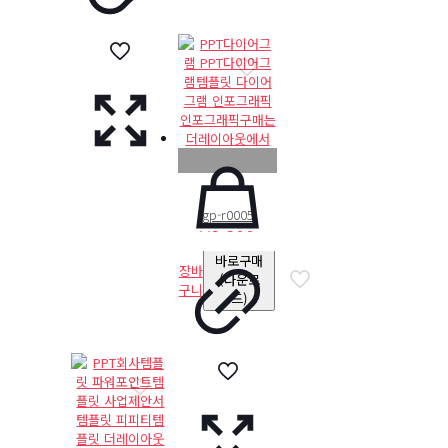
gp-r0005
₩
8,800
바로구매
장바
(다운로
구니
드)