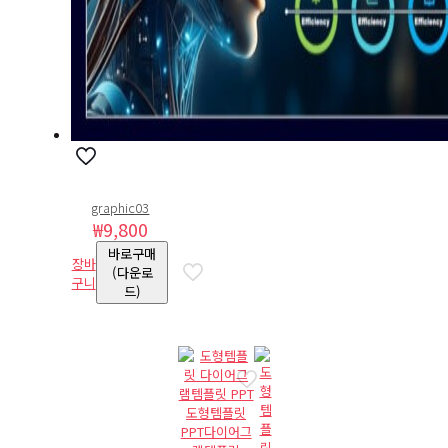
graphic03
₩
9,800
바로구매
장바
(다운로
구니
드)