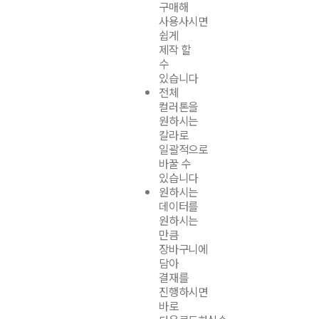
구매해
사용사시면
쉽게
제작 할
수
있습니다
전체
컬러톤을
원하시는
칼라로
일괄적으로
바꿀 수
있습니다
원하시는
데이터를
원하시는
만큼
장바구니에
담아
결재를
진행하시면
바로