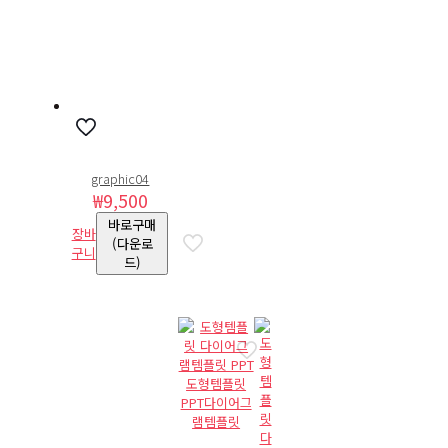
graphic04
₩
9,500
바로구매
장바
(다운로
구니
드)