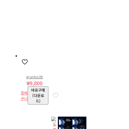
graphic09
₩
9,800
바로구매
장바
(다운로
구니
드)