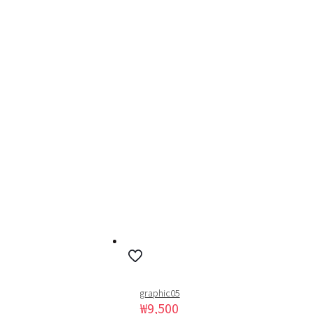
graphic05
₩
9,500