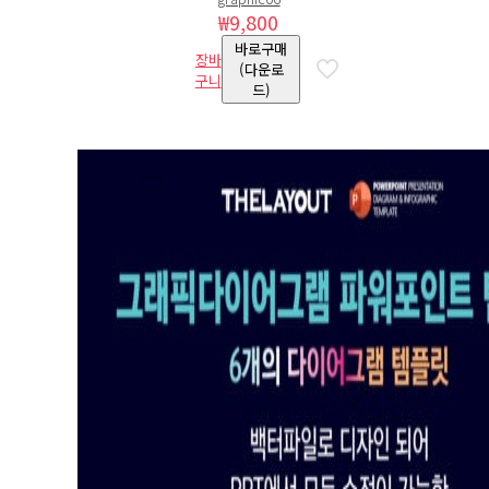
₩
9,800
바로구매
장바
(다운로
구니
드)