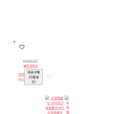
graphic07
₩
9,800
바로구매
장바
(다운로
구니
드)