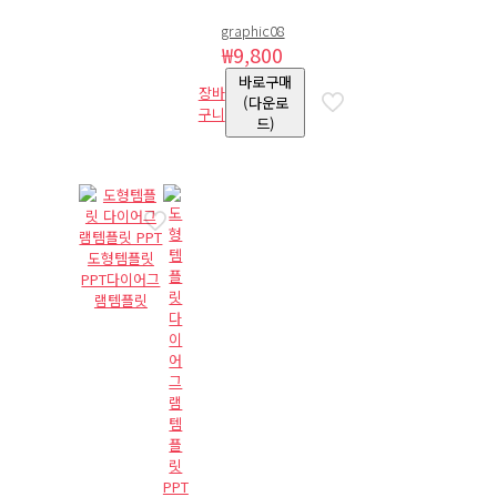
graphic08
₩
9,800
바로구매
장바
(다운로
구니
드)