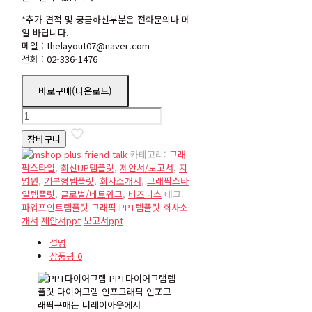
*추가 견적 및 궁금하신부분은 전화문의나 메
일 바랍니다.
메일 : thelayout07@naver.com
전화 : 02-336-1476
바로구매(다운로드)
gp-
h-
장바구니
b0003
수
카테고리:
그래
량
픽스타일
,
최신UP템플릿
,
제안서/보고서
,
지
명원
,
기본형템플릿
,
회사소개서
,
그래픽스타
일템플릿
,
글로벌/네트워크
,
비즈니스
태그:
파워포인트템플릿
그래픽
PPT템플릿
회사소
개서
제안서ppt
보고서ppt
설명
상품평
0