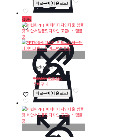
바로구매(다운로드)
-10%
package16
원
현
₩
29,500
₩
26,550
래
재
장바구니
가
가
바로구매(다운로드)
격:
격:
₩29,500.
₩26,550.