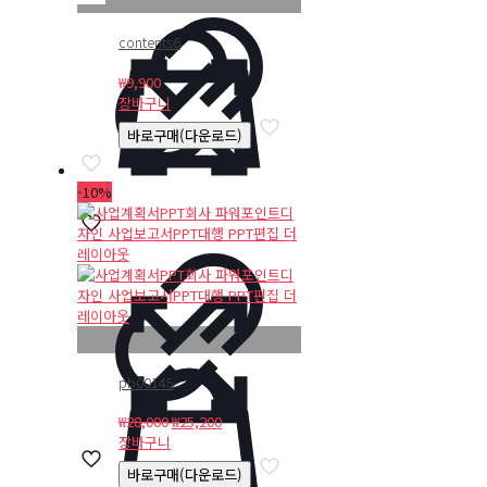
contents6
₩
9,900
장바구니
바로구매(다운로드)
-10%
pb00145
원
현
₩
28,000
₩
25,200
래
재
장바구니
가
가
바로구매(다운로드)
격:
격: