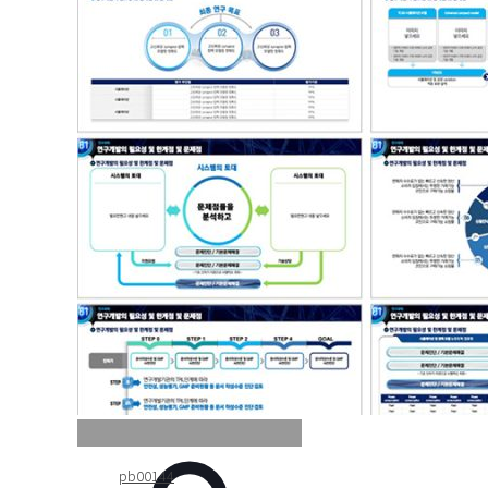
pb00144