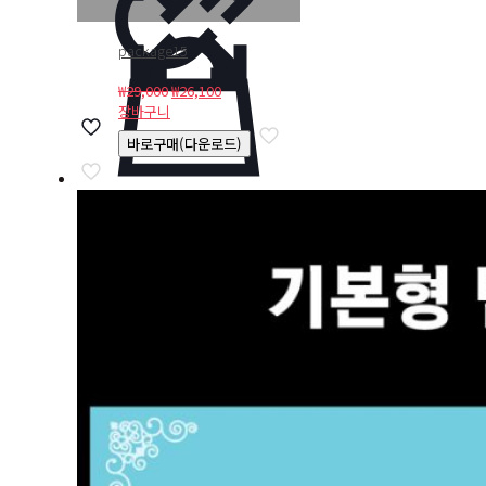
package15
원
현
₩
29,000
₩
26,100
래
재
장바구니
가
가
바로구매(다운로드)
격:
격:
₩29,000.
₩26,100.