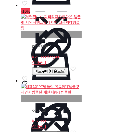
₩25,000.
₩22,500.
-10%
package01
원
현
₩
25,000
₩
22,500
래
재
장바구니
가
가
바로구매(다운로드)
격:
격:
₩25,000.
₩22,500.
cover28
₩
12,000
장바구니