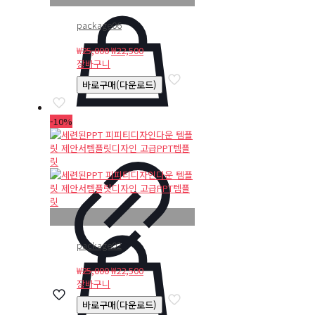
package06
원
현
₩
25,000
₩
22,500
래
재
장바구니
가
가
바로구매(다운로드)
격:
격:
₩25,000.
₩22,500.
-10%
package02
원
현
₩
25,000
₩
22,500
래
재
장바구니
가
가
바로구매(다운로드)
격:
격: