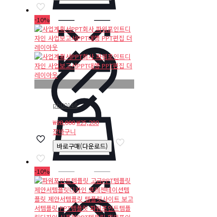
₩28,000.
₩25,200.
-10%
pb00146
원
현
₩
28,000
₩
25,200
래
재
장바구니
가
가
바로구매(다운로드)
격:
격:
₩28,000.
₩25,200.
-10%