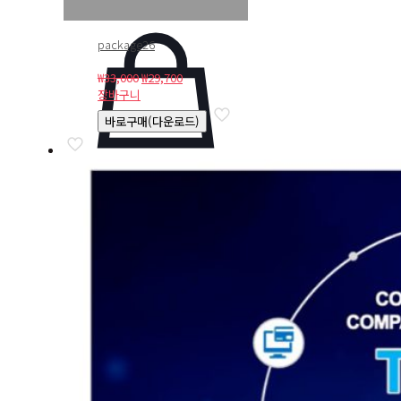
package26
원
현
₩
33,000
₩
29,700
래
재
장바구니
가
가
바로구매(다운로드)
격:
격:
₩33,000.
₩29,700.