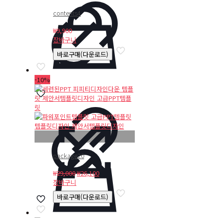
contents4
₩
9,900
장바구니
바로구매(다운로드)
-10%
package20
원
현
₩
29,000
₩
26,100
래
재
장바구니
가
가
바로구매(다운로드)
격:
격:
₩29,000.
₩26,100.