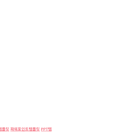
템플릿
파워포인트템플릿
PPT템