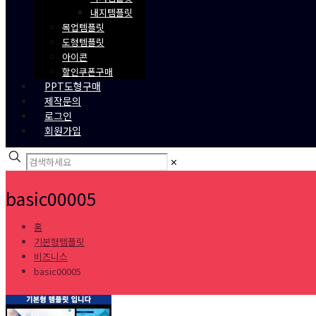
내지템플릿
목업템플릿
도형템플릿
아이콘
할인쿠폰구매
PPT도형구매
제작문의
로그인
회원가입
✕
basic00005
홈
기본형템플릿
비즈니스
basic00005