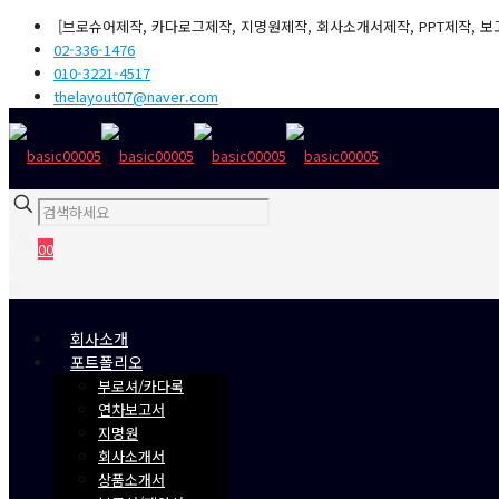
[브로슈어제작, 카다로그제작, 지명원제작, 회사소개서제작, PPT제작, 보
02-336-1476
010-3221-4517
thelayout07@naver.com
0
0
₩0
회사소개
포트폴리오
부로셔/카다록
연차보고서
지명원
회사소개서
상품소개서