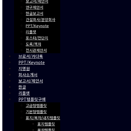
보고서/제안서
연구제안서
한글보고서
건설회사/분양회사
PPT/Keynote
리플렛
포스터/전단지
도록/책자
전시관제안서
브로셔/카다록
PPT/Keynote
지명원
회사소개서
보고서/제안서
한글
리플렛
PPT템플릿구매
고급형템플릿
기본형템플릿
표지/목차/내지템플릿
표지템플릿
목차템플릿