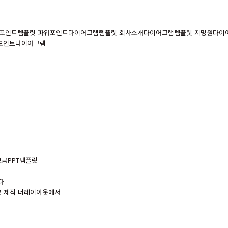
파워포인트템플릿 파워포인트다이어그램템플릿 회사소개다이어그램템플릿 지명원다
워포인트다이어그램
고급PPT템플릿
다
로 제작 더레이아웃에서