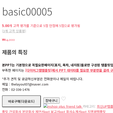
basic00005
5.00
개 고객 평가를 기준으로 5점 만점에
5
점으로 평가됨
(
3
개 고객 상품평)
₩
14,000
제품의 특징
본PPT는 기본형으로 꼭필요한페이지(표지, 목차, 내지등)들로만 구성된 템플릿
부족한 페이지는
[다이어그램템플릿]에서 PPT 데이타를 필요한 부분만을 골라 
*추가 견적 및 궁금하신부분은 전화문의나 메일의 바랍니다.
메일 : thelayout07@naver.com
전화 : 02-336-1476
basic00005
장바구니
바로구매(다운로드)
수
카테고리:
최신UP템
량
플릿
건설회사
분양회사
제안서ppt
보고서ppt
회사소개서ppt
지명원템플릿