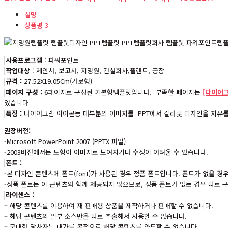
설명
상품평
3
|사용프로그램
: 파워포인트
|작업대상
: 제안서, 보고서, 지명원, 건설회사,플랜트, 공장
|규격 :
27.52X19.05Cm(가로형)
|페이지 구성 :
6페이지로 구성된 기본형템플릿입니다. 부족한 페이지는
[다이어
있습니다
|특징 :
다이어그램 아이콘등 대부분의 이미지를 PPT에서 칼라및 디자인을 자유롭
권장버전:
-Microsoft PowerPoint 2007 (PPTX 파일)
-2003버전에서는 도형이 이미지로 보여지거나 수정이 어려울 수 있습니다.
|폰트 :
-본 디자인 콘텐츠에 폰트(font)가 사용된 경우 정품 폰트입니다. 폰트가 없을 
-정품 폰트는 이 콘텐츠와 함께 제공되지 않으므로, 정품 폰트가 없는 경우 따로
|라이센스 :
– 해당 콘텐츠를 이용하여 재 판매용 상품을 제작하거나 판매할 수 없습니다.
– 해당 콘텐츠의 일부 소스만을 따로 추출해서 사용할 수 없습니다.
– 구매한 당사자는 대가를 목적으로 해당 콘텐츠를 양도할 수 없습니다.