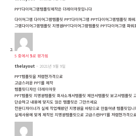
PPT다이어그램템플릿제작은 더레이아웃입니다
다이어그램 다이어그램템플릿 PPT다이어그램 PPT다이어그램템플릿 
그램다이어그램템플릿 지명원PPT다이어그램템플릿 PPT다이어그램 파
5 중에서
5
로 평가됨
thelayout
–
2021년 9월 9일
PPT템플릿을 저렴한가격으로
고급스러운 PPT를 제작
템플릿디자인 더레이아웃
PPT템플릿 지명원템플릿 회사소개서템플릿 제안서템플릿 보고서템플릿 
단순하고 내용에 맞지도 않은 템플릿은 그만쓰세요
전문디자이너가 실제 작업해왔던 지명원을 바탕으로 만들어낸 템플릿입니
실제사용에 맞게 제작된 지명원템플릿으로 고급스런PPT를 저렴한가격으