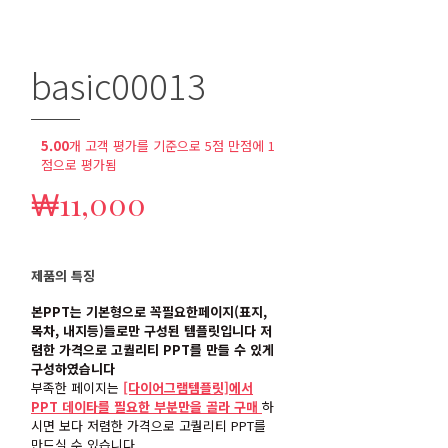
목차, 내지등)들로만 구성된 템플릿입니다 저
렴한 가격으로 고퀄리티 PPT를 만들 수 있게
구성하였습니다
부족한 페이지는
[다이어그램템플릿]에서
PPT 데이타를 필요한 부분만을 골라 구매
하
시면 보다 저렴한 가격으로 고퀄리티 PPT를
만드실 수 있습니다
*추가 견적 및 궁금하신부분은 전화문의나 메
일의 바랍니다.
메일 : thelayout07@naver.com
전화 : 02-336-1476
바로구매(다운
장바구
로드)
니
카테고리:
최신
UP템플릿
,
제안서/보고서
,
회사소개서
,
기본
형템플릿
,
글로벌/네트워크
,
비즈니스
태그:
보고서ppt
파워포인트템플릿
PPT템플릿
통신
비즈니스
디지털
컴퓨터
지구
제안서ppt