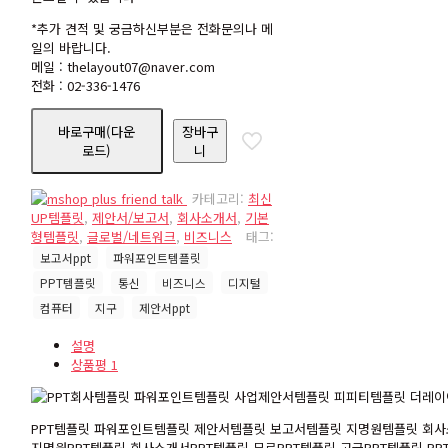
설명
상품평
1
PPT템플릿 파워포인트템플릿 제안서템플릿 보고서템플릿 지명원템플릿 회사
지명원PPT템플릿 회사소개서PPT템플릿 무료PPT템플릿 고급PPT템플릿 
|사용프로그램 :
파워포인트
|작업대상 :
제안서, 보고서, 디지털, 통신, 비
즈니스, 컴퓨터
|규격 :
16:9(가로형)
|페이지 구성 :
7페이지로 구성된 기본형템플릿입니다. 부족
한 페이지는
[다이어그램템플릿]에서 PPT 데
이타를 필요한 부분만을 골라 구매
하시면 보
다 저렴한 가격으로 고퀄리티 PPT를 만드실
수 있습니다
|특징 :
다이어그램 아이콘등 대부분의 이미지를
PPT에서 칼라및 디자인을 자유롭게 변경 할
수 있습니다