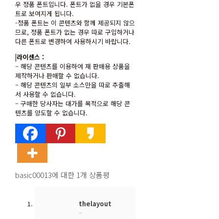
더레이아웃
(대표 : 오승원) ㅣ
사업자번호:
110-02-
68261
통신판매업 신고:
제 2021-서울은평-1272호
사업자정보확인
제작문의:
02-336-1476 ㅣ
이메일 문의:
thelayout07@naver.com
주소:
본사:서울특별시 은평구 연서로34가길 14,
402호 | 인쇄:서울특별시 중구 수표로 7, 102호
Copyrightⓒ 2007-2021 thelayout.co.kr. all
rights rederved