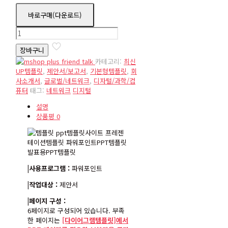
바로구매(다운로드)
basic183-
2
장바구니
수
량
카테고리:
최신
UP템플릿
,
제안서/보고서
,
기본형템플릿
,
회
사소개서
,
글로벌/네트워크
,
디자털/과학/컴
퓨터
태그:
네트워크
디지털
설명
상품평
0
|사용프로그램 :
파워포인트
|작업대상 :
제안서
|페이지 구성 :
6페이지로 구성되어 있습니다. 부족
한 페이지는
[다이어그램템플릿]에서