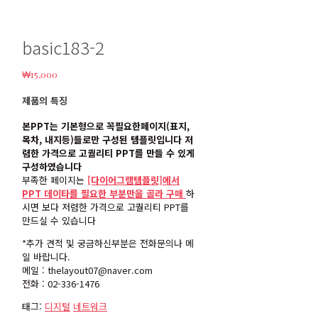
basic183-2
₩
15,000
제품의 특징
본PPT는 기본형으로 꼭필요한페이지(표지,
목차, 내지등)들로만 구성된 템플릿입니다 저
렴한 가격으로 고퀄리티 PPT를 만들 수 있게
구성하였습니다
부족한 페이지는
[다이어그램템플릿]에서
PPT 데이타를 필요한 부분만을 골라 구매
하
시면 보다 저렴한 가격으로 고퀄리티 PPT를
만드실 수 있습니다
*추가 견적 및 궁금하신부분은 전화문의나 메
일 바랍니다.
메일 : thelayout07@naver.com
전화 : 02-336-1476
태그:
디지털
네트워크