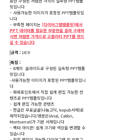
로만 구성된 저렴한 가격의 실속형 PPT템플
릿입니다
– 사용가능한 이미지가 포함된 PPT템플릿입
니다
– 부족한 페이지는
[다이어그램템플릿]에서
PPT 데이타를 필요한 부분만을 골라 구매하
시면 저렴한 가격으로 고퀄리티 PPT를 만드
실 수 있습니다
|규격 :
16:9
|특징 :
– 8개의 슬라이드로 구성된 실속형 PPT템플
릿입니다
-사용가능한 이미지가 포함된 PPT템플릿입니
다
– 파워포인트에서 직접 쉽게 편집 가능한 컨
텐츠로 PPT템플릿입니다
– 쉽게 편집 가능한 콘텐츠
– 한글은 무료글골(나눔고딕, kopub서체)로
제작되었습니다/영문은(Arial, Calibri,
Montserrat)가 기본 서체입니다
– 벡터 아이콘! 쉽게 크기와 색상을 변경할 수
있습니다
– 직접 편집이 가능한 다이어그램 및 인포그