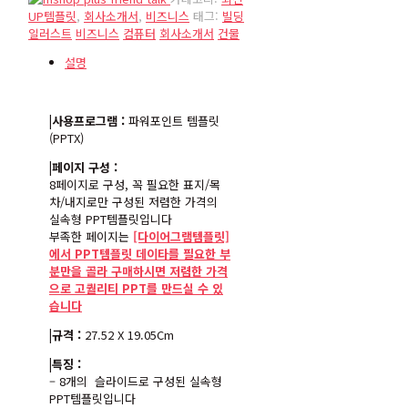
UP템플릿
,
회사소개서
,
비즈니스
태그:
빌딩
일러스트
비즈니스
컴퓨터
회사소개서
건물
설명
|사용프로그램 :
파워포인트 템플릿
(PPTX)
|페이지 구성 :
8페이지로 구성, 꼭 필요한 표지/목
차/내지로만 구성된 저렴한 가격의
실속형 PPT템플릿입니다
부족한 페이지는
[다이어그램템플릿]
에서 PPT템플릿 데이타를 필요한 부
분만을 골라 구매하시면 저렴한 가격
으로 고퀄리티 PPT를 만드실 수 있
습니다
|규격 :
27.52 X 19.05Cm
|특징 :
– 8개의 슬라이드로 구성된 실속형
PPT템플릿입니다