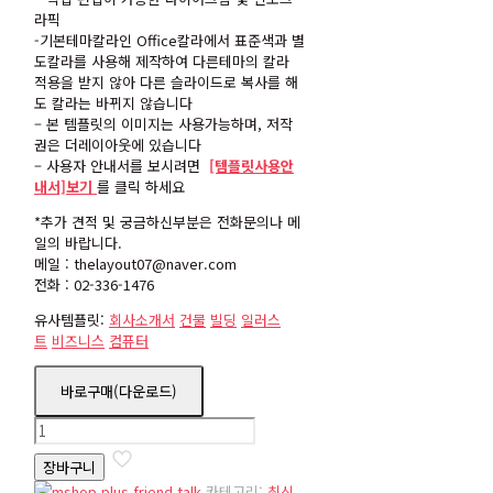
라픽
-기본테마칼라인
Office
칼라에서 표준색과 별
도칼라를 사용해 제작하여 다른테마의 칼라
적용을 받지 않아 다른 슬라이드로 복사를 해
도 칼라는 바뀌지 않습니다
– 본 템플릿의 이미지는 사용가능하며, 저작
권은 더레이아웃에 있습니다
– 사용자 안내서를 보시려면
[템플릿사용안
내서]보기
를 클릭 하세요
*추가 견적 및 궁금하신부분은 전화문의나 메
일의 바랍니다.
메일 : thelayout07@naver.com
전화 : 02-336-1476
유사템플릿:
회사소개서
건물
빌딩
일러스
트
비즈니스
컴퓨터
바로구매(다운로드)
basic216-
2
장바구니
수
량
카테고리:
최신