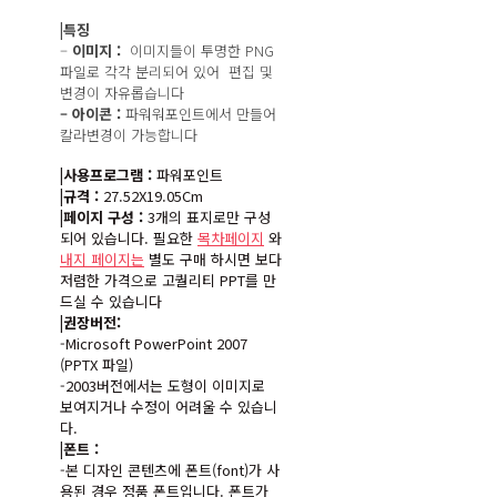
|특징
–
이미지 :
이미지들이 투명한 PNG
파일로 각각 분리되어 있어 편집 및
변경이 자유롭습니다
– 아이콘 :
파워워포인트에서 만들어
칼라변경이 가능합니다
|사용프로그램 :
파워포인트
|규격 :
27.52X19.05Cm
|페이지 구성 :
3개의 표지로만 구성
되어 있습니다. 필요한
목차페이지
와
내지 페이지는
별도 구매 하시면 보다
저렴한 가격으로 고퀄리티 PPT를 만
드실 수 있습니다
|권장버전:
-Microsoft PowerPoint 2007
(PPTX 파일)
-2003버전에서는 도형이 이미지로
보여지거나 수정이 어려울 수 있습니
다.
|폰트 :
-본 디자인 콘텐츠에 폰트(font)가 사
용된 경우 정품 폰트입니다. 폰트가