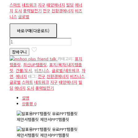
스마트
네트워크
지구
태양에너지
빌딩
에너
지
도시
풍력발전기
전구
친환경에너지
비즈
니스
글로벌
바로구매(다운로드)
cover30
수
장바구니
량
카테고리:
표지
템플릿
,
최신UP템플릿
,
표지/목차/내지템플
릿
,
건물/도시
,
비즈니스
,
글로벌/네트워크
,
자
연
,
에너지
태그:
전구
친환경에너지
비즈니스
글로벌
스마트
네트워크
지구
태양에너지
빌
딩
에너지
도시
풍력발전기
설명
상품평
0