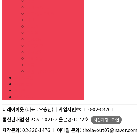
금융
스마트/컴퓨터
글로벌/네트워크
자연
에너지
디지털
인공지능
지도/지구
의료 의학
뷰티 미용
전통
플랜트/엔지니어링
목업템플릿
도형템플릿
아이콘
할인쿠폰구매
더레이아웃
(대표 : 오승원) ㅣ
사업자번호:
110-02-68261
통신판매업 신고:
제 2021-서울은평-1272호
사업자정보확인
제작문의:
02-336-1476 ㅣ
이메일 문의:
thelayout07@naver.co