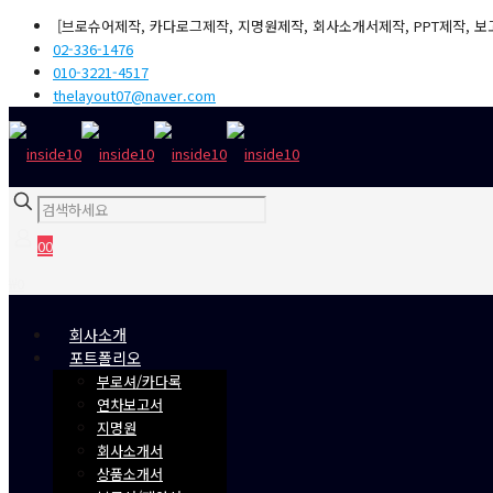
[브로슈어제작, 카다로그제작, 지명원제작, 회사소개서제작, PPT제작, 보
02-336-1476
010-3221-4517
thelayout07@naver.com
0
0
₩0
회사소개
포트폴리오
부로셔/카다록
연차보고서
지명원
회사소개서
상품소개서