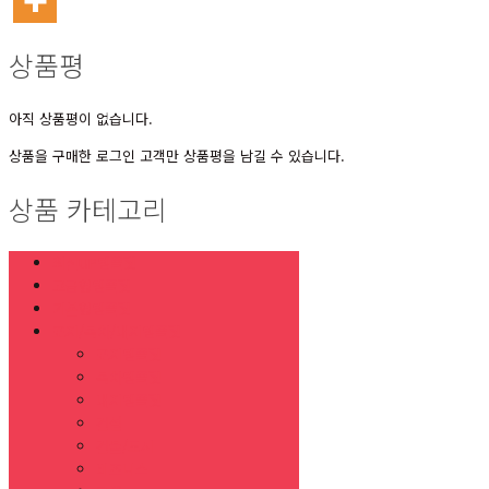
상품평
아직 상품평이 없습니다.
상품을 구매한 로그인 고객만 상품평을 남길 수 있습니다.
상품 카테고리
최신UP템플릿
고급형템플릿
기본형템플릿
표지/목차/내지템플릿
표지템플릿
목차템플릿
내지템플릿
건설
건물/도시
비즈니스