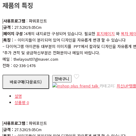
제품의 특징
|사용프로그램
: 파워포인트
|규격 :
27.52X19.05Cm
|페이지 구성 :
4개의 내지로만 구성되어 있습니다. 필요한
표지페이지
와
목차 페
|특징 :
– 이미지들이 분리되어 있어 디자인을 자유롭게 변경 할 수 있습니다
– 다이어그램 아이콘등 대부분의 이미지를 PPT에서 칼라및 디자인을 자유롭게 변
*추가 견적 및 궁금하신부분은 전화문의나 메일의 바랍니다.
메일 : thelayout07@naver.com
전화 : 02-336-1476
장바구니
바로구매(다운로드)
카테고리:
최신UP템
설명
상품평
0
|사용프로그램 :
파워포인트
|규격 :
27.52X19.05Cm
|특징 : –
이미지들이 분리되어 있어 디자인을 자유롭게 변경 할 수 있습니다