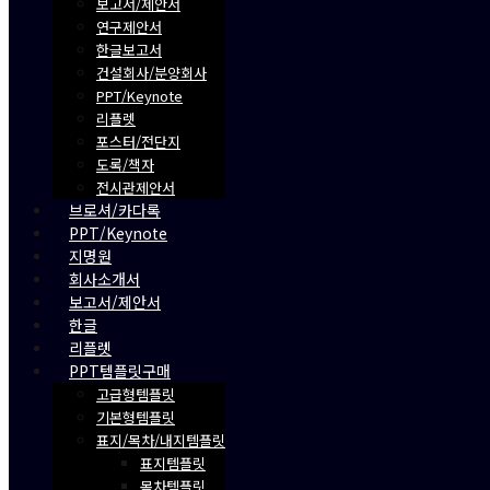
보고서/제안서
연구제안서
한글보고서
건설회사/분양회사
PPT/Keynote
리플렛
포스터/전단지
도록/책자
전시관제안서
브로셔/카다록
PPT/Keynote
지명원
회사소개서
보고서/제안서
한글
리플렛
PPT템플릿구매
고급형템플릿
기본형템플릿
표지/목차/내지템플릿
표지템플릿
목차템플릿