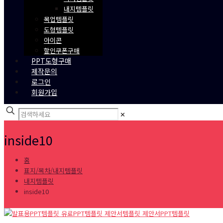
내지템플릿
목업템플릿
도형템플릿
아이콘
할인쿠폰구매
PPT도형구매
제작문의
로그인
회원가입
✕
inside10
홈
표지/목차/내지템플릿
내지템플릿
inside10