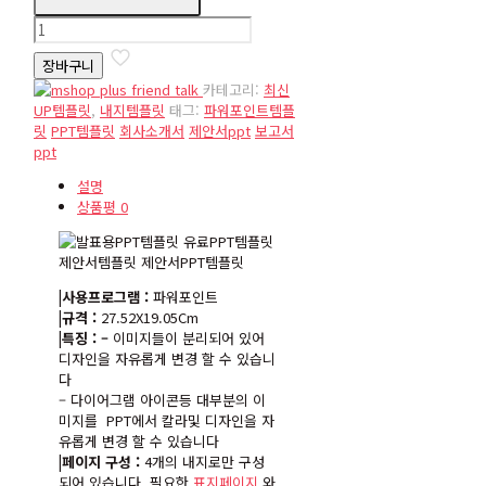
inside2
수
장바구니
량
카테고리:
최신
UP템플릿
,
내지템플릿
태그:
파워포인트템플
릿
PPT템플릿
회사소개서
제안서ppt
보고서
ppt
설명
상품평
0
|사용프로그램 :
파워포인트
|규격 :
27.52X19.05Cm
|특징 : –
이미지들이 분리되어 있어
디자인을 자유롭게 변경 할 수 있습니
다
– 다이어그램 아이콘등 대부분의 이
미지를 PPT에서 칼라및 디자인을 자
유롭게 변경 할 수 있습니다
|페이지 구성 :
4개의 내지로만 구성
되어 있습니다. 필요한
표지페이지
와