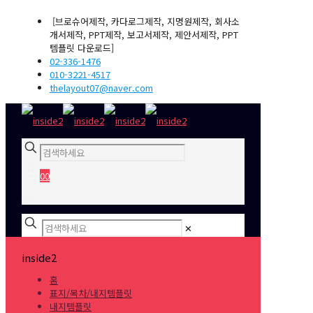
[브로슈어제작, 카다로그제작, 지명원제작, 회사소
개서제작, PPT제작, 보고서제작, 제안서제작, PPT
템플릿 다운로드]
02-336-1476
010-3221-4517
thelayout07@naver.com
0
0
₩0
✕
inside2
홈
표지/목차/내지템플릿
내지템플릿