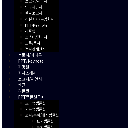
보고서/제안서
연구제안서
한글보고서
건설회사/분양회사
PPT/Keynote
리플렛
포스터/전단지
도록/책자
전시관제안서
브로셔/카다록
PPT/Keynote
지명원
회사소개서
보고서/제안서
한글
리플렛
PPT템플릿구매
고급형템플릿
기본형템플릿
표지/목차/내지템플릿
표지템플릿
목차템플릿