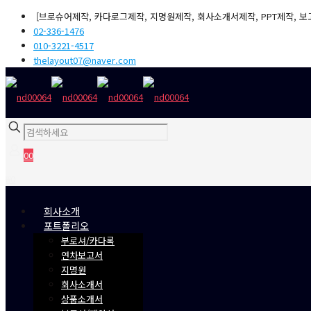
[브로슈어제작, 카다로그제작, 지명원제작, 회사소개서제작, PPT제작, 보
02-336-1476
010-3221-4517
thelayout07@naver.com
0
0
₩0
회사소개
포트폴리오
부로셔/카다록
연차보고서
지명원
회사소개서
상품소개서