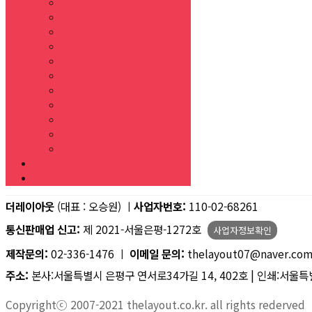
방사형
가로나열형
세로나열형
2개도형
3개도형
4개도형
5개도형
6개도형
7개도형
8개도형
다수도형
아이콘
할인쿠폰구매
더레이아웃
(대표 : 오승원) ㅣ
사업자번호:
110-02-68261
통신판매업 신고:
제 2021-서울은평-1272호
사업자정보확인
제작문의:
02-336-1476 ㅣ
이메일 문의:
thelayout07@naver.co
주소:
본사:서울특별시 은평구 연서로34가길 14, 402호 | 인쇄:서울특별
Copyrightⓒ 2007-2021 thelayout.co.kr. all rights rederved