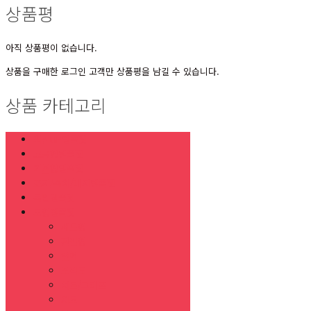
상품평
아직 상품평이 없습니다.
상품을 구매한 로그인 고객만 상품평을 남길 수 있습니다.
상품 카테고리
최신UP템플릿
고급형템플릿
기본형템플릿
표지/목차/내지템플릿
목업템플릿
도형템플릿
세트형
편집형
연혁
조직도
차트/그래프
지도