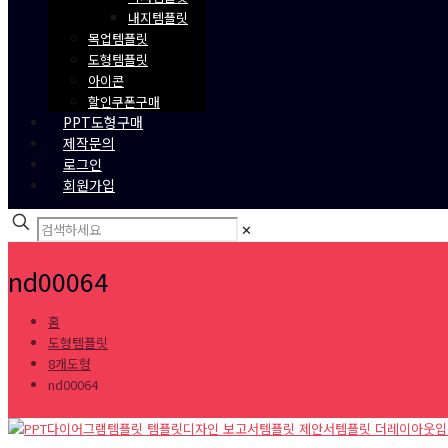
내지템플릿
목업템플릿
도형템플릿
아이콘
할인쿠폰구매
PPT도형구매
제작문의
로그인
회원가입
✕
nd00064
홈
도형템플릿
8개도형
nd00064