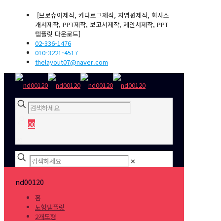
[브로슈어제작, 카다로그제작, 지명원제작, 회사소
개서제작, PPT제작, 보고서제작, 제안서제작, PPT
템플릿 다운로드]
02-336-1476
010-3221-4517
thelayout07@naver.com
0
0
₩0
✕
nd00120
홈
도형템플릿
2개도형