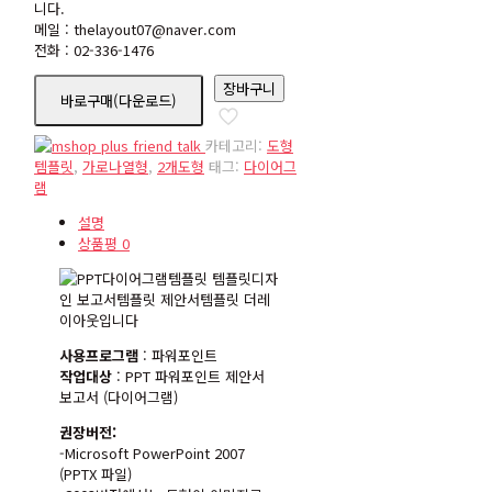
니다.
메일 : thelayout07@naver.com
전화 : 02-336-1476
nd00120
장바구니
바로구매(다운로드)
수
량
카테고리:
도형
템플릿
,
가로나열형
,
2개도형
태그:
다이어그
램
설명
상품평
0
사용프로그램
: 파워포인트
작업대상
: PPT 파워포인트 제안서
보고서 (다이어그램)
권장버전:
-Microsoft PowerPoint 2007
(PPTX 파일)