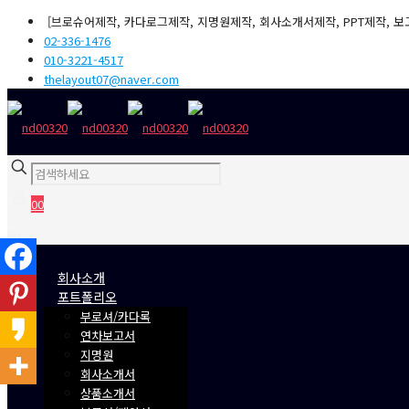
[브로슈어제작, 카다로그제작, 지명원제작, 회사소개서제작, PPT제작, 보
02-336-1476
010-3221-4517
thelayout07@naver.com
0
0
₩0
회사소개
포트폴리오
부로셔/카다록
연차보고서
지명원
회사소개서
상품소개서