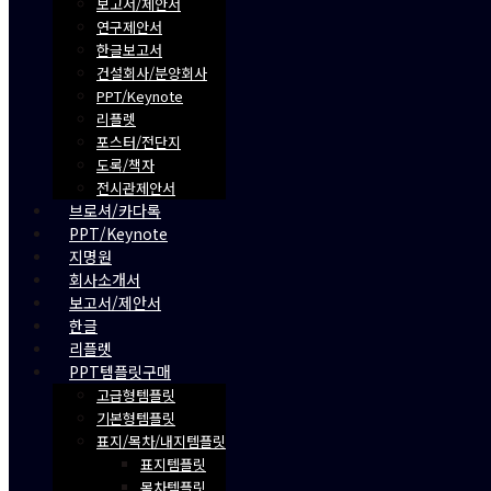
보고서/제안서
연구제안서
한글보고서
건설회사/분양회사
PPT/Keynote
리플렛
포스터/전단지
도록/책자
전시관제안서
브로셔/카다록
PPT/Keynote
지명원
회사소개서
보고서/제안서
한글
리플렛
PPT템플릿구매
고급형템플릿
기본형템플릿
표지/목차/내지템플릿
표지템플릿
목차템플릿