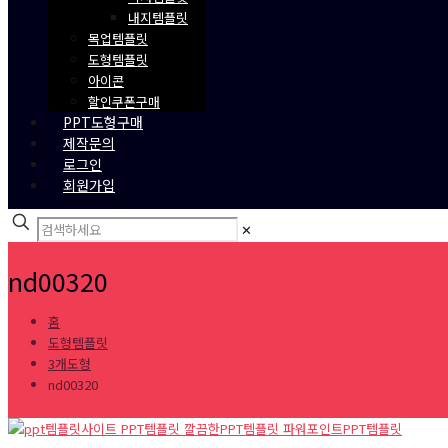
내지템플릿
목업템플릿
도형템플릿
아이콘
할인쿠폰구매
PPT도형구매
제작문의
로그인
회원가입
✕
nd00320
홈
도형템플릿
3개도형
nd00320