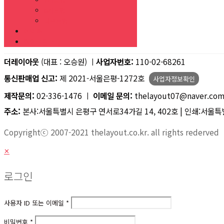
8개도형
다수도형
아이콘
할인쿠폰구매
더레이아웃
(대표 : 오승원) ㅣ
사업자번호:
110-02-68261
통신판매업 신고:
제 2021-서울은평-1272호
사업자정보확인
제작문의:
02-336-1476 ㅣ
이메일 문의:
thelayout07@naver.co
주소:
본사:서울특별시 은평구 연서로34가길 14, 402호 | 인쇄:서울특별
Copyrightⓒ 2007-2021 thelayout.co.kr. all rights rederved
✕
로그인
사용자 ID 또는 이메일
*
비밀번호
*