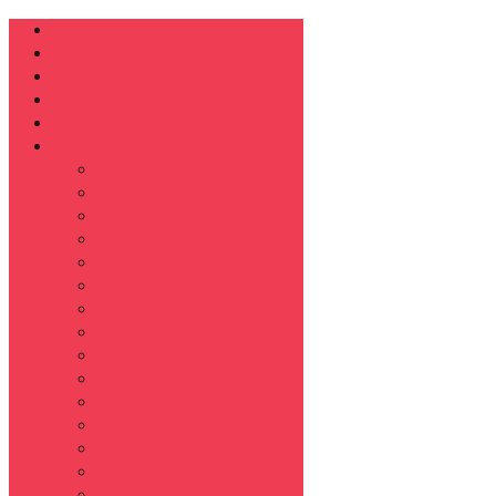
최신UP템플릿
고급형템플릿
기본형템플릿
표지/목차/내지템플릿
목업템플릿
도형템플릿
세트형
편집형
연혁
조직도
차트/그래프
지도
방사형
가로나열형
세로나열형
2개도형
3개도형
4개도형
5개도형
6개도형
7개도형