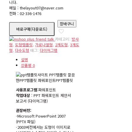
니다.
메일 : thelayout07@naver.com
전화 : 02-336-1476
장바구니
바로구매(다운로드)
카테고리:
방사
형
,
도형템플릿
,
가로나열형
,
2개도형
,
3개도
형
,
다수도형
태그:
다이어그램
설명
상품평
0
사용프로그램
:파워포인트
작업대상
: PPT 파워포인트 제안서
보고서 (다이어그램)
권장버전:
-Microsoft PowerPoint 2007
(PPTX 파일)
-2003버전에서는 도형이 이미지로