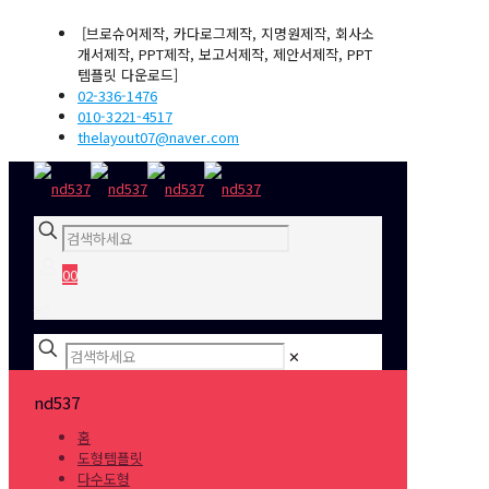
[브로슈어제작, 카다로그제작, 지명원제작, 회사소
개서제작, PPT제작, 보고서제작, 제안서제작, PPT
템플릿 다운로드]
02-336-1476
010-3221-4517
thelayout07@naver.com
0
0
₩0
✕
nd537
홈
도형템플릿
다수도형