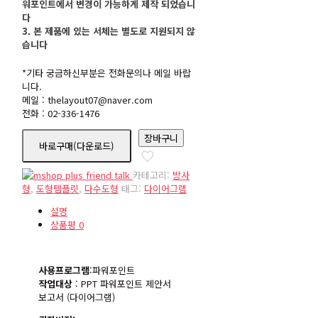
워포인트에서 변경이 가능하게 제작 되었습니
다
3. 본 제품에 있는 서체는 별도로 지원되지 않
습니다
*기타 궁금하신부분은 전화문의나 메일 바랍
니다.
메일 : thelayout07@naver.com
전화 : 02-336-1476
nd537
장바구니
바로구매(다운로드)
수
량
카테고리:
방사
형
,
도형템플릿
,
다수도형
태그:
다이어그램
설명
상품평
0
사용프로그램
:파워포인트
작업대상
: PPT 파워포인트 제안서
보고서 (다이어그램)