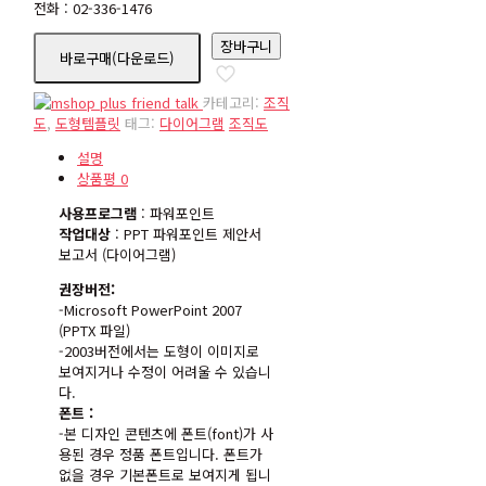
전화 : 02-336-1476
or000005
장바구니
바로구매(다운로드)
수
량
카테고리:
조직
도
,
도형템플릿
태그:
다이어그램
조직도
설명
상품평
0
사용프로그램
: 파워포인트
작업대상
: PPT 파워포인트 제안서
보고서 (다이어그램)
권장버전:
-Microsoft PowerPoint 2007
(PPTX 파일)
-2003버전에서는 도형이 이미지로
보여지거나 수정이 어려울 수 있습니
다.
폰트 :
-본 디자인 콘텐츠에 폰트(font)가 사
용된 경우 정품 폰트입니다. 폰트가
없을 경우 기본폰트로 보여지게 됩니